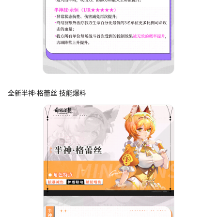
全新半神·格蕾丝 技能爆料