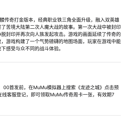
髅传奇打金版本，经典职业铁三角全面升级，融入双英雄
述了苦境大陆第二次人魔大战的故事。第一次大战中被封印
挣脱封印并再次向人族发起攻击。游戏的画面延续了传奇的
致，游戏构建了一个气势磅礴的地图场面，玩家在游戏中能
统下感受与众不同的战斗体验。
：00首发前，在MuMu模拟器上搜索《龙迹之城》点击预
在线客服登记，即可领取MuMu传奇周卡一张，有效期7