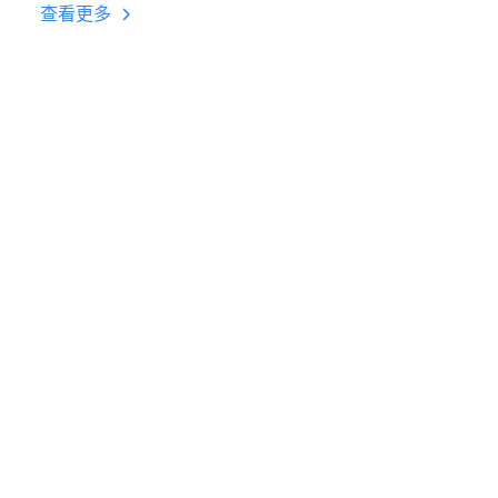
台挂机 按键设置教程
查看更多