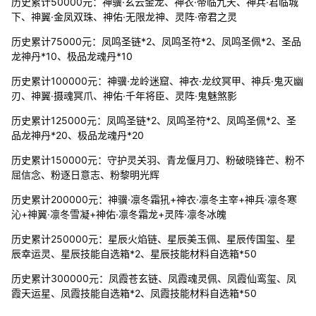
历史累计50000元：神骥·玄云金龙、神衣·帝临九天、神兵·君临城
下、神翼·金凤双珠、神佑·无限龙神、灵阵·帝君之灵
历史累计75000元：凤鸣圣链*2、凤鸣圣符*2、凤鸣圣佩*2、圣品
龙神丹*10、极品龙魂丹*10
历史累计100000元：神骥·龙岭迷窟、神衣·龙纹冥甲、神兵·鬼灭幽
刃、神翼·摄魂冥爪、神佑·千年将臣、灵阵·鬼魅煞影
历史累计125000元：凤鸣圣链*2、凤鸣圣符*2、凤鸣圣佩*2、圣
品龙神丹*20、极品龙魂丹*20
历史累计150000元：守护灵关羽、青龙偃月刀、粉破晓锋芒、粉不
屈信念、粉逐日意志、粉黎明光辉
历史累计200000元：神骥·凛冬霜犼+神衣·凛冬主宰+神兵·凛冬寒
沁+神翼·凛冬雪凝+神佑·凛冬霜龙+灵阵·凛冬冰魄
历史累计250000元：星辰火焰链、星辰美玉佩、星辰传国玺、星
辰幸运灵、星辰技能自选箱*2、星辰技能材料自选箱*50
历史累计300000元：凤霞苍玄链、凤霞魂灵佩、凤霞仙鸾玺、凤
霞天运星、凤霞技能自选箱*2、凤霞技能材料自选箱*50