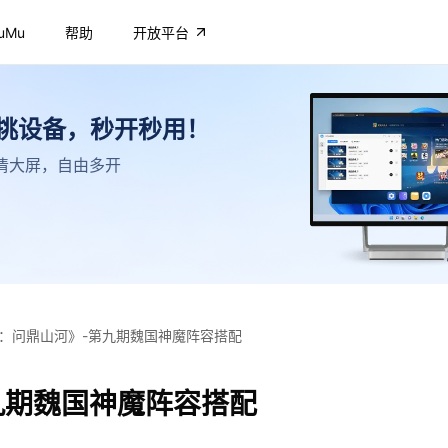
uMu
帮助
开放平台
不挑设备，秒开秒用！
，高清大屏，自由多开
：问鼎山河》-第九期魏国神魔阵容搭配
九期魏国神魔阵容搭配