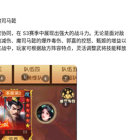
魔司马懿
协同，在 S3赛季中展现出强大的战斗力。无论是面对敌
的减伤、魔司马懿的爆炸毒伤、郭嘉的控怒、甄姬的增益以
实战中，玩家可根据敌方阵容特点，灵活调整武将技能释放