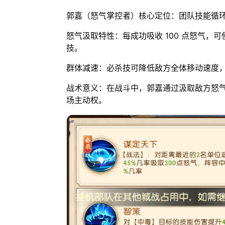
郭嘉（怒气掌控者）核心定位：团队技能循
怒气汲取特性：每成功吸收 100 点怒气，
技。
群体减速：必杀技可降低敌方全体移动速度
战术意义：在战斗中，郭嘉通过汲取敌方怒
场主动权。