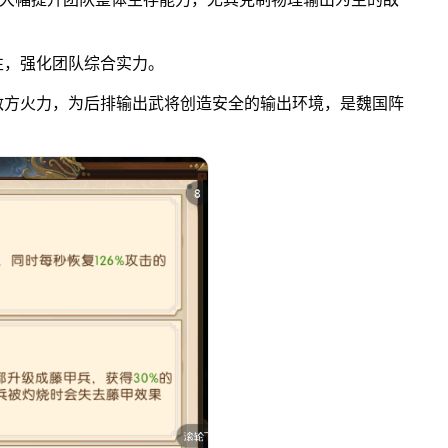
性，强化团队综合实力。
敌方火力，为后排输出武将创造安全的输出环境，是魏国阵