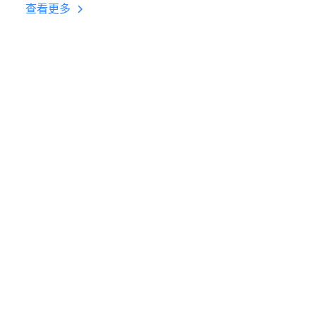
台挂机 按键设置教程
查看更多