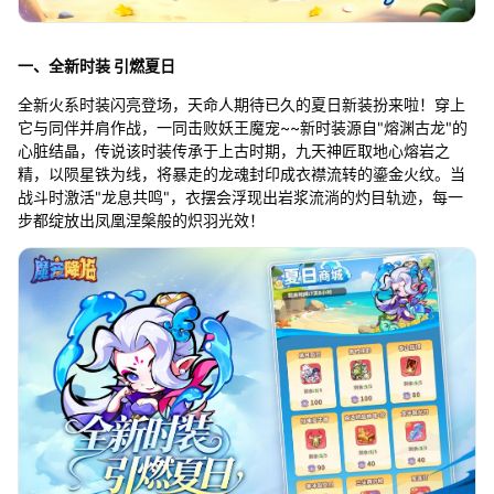
一、全新时装 引燃夏日
全新火系时装闪亮登场，天命人期待已久的夏日新装扮来啦！穿上
它与同伴并肩作战，一同击败妖王魔宠~~新时装源自"熔渊古龙"的
心脏结晶，传说该时装传承于上古时期，九天神匠取地心熔岩之
精，以陨星铁为线，将暴走的龙魂封印成衣襟流转的鎏金火纹。当
战斗时激活"龙息共鸣"，衣摆会浮现出岩浆流淌的灼目轨迹，每一
步都绽放出凤凰涅槃般的炽羽光效！