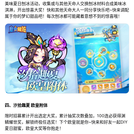
美味夏日刨冰活动，收集或与其他天命人交换刨冰材料合成美味冰
淇淋，开出惊喜大奖！快和其他天命大人一同分享快乐吧~快来调配
属于你的梦幻甜品吧！每次刨冰都可能藏着意想不到的惊喜哦！
四、汐拾趣夏 欧皇附体
限时招募累计开出选定大奖，累计抽奖次数叠加，100连必获得渊
鳞耀世奖，解锁终极任选奖！下个欧皇就是你~快来和好友一起DIY
夏日甜蜜，欧皇大奖等你抱走！