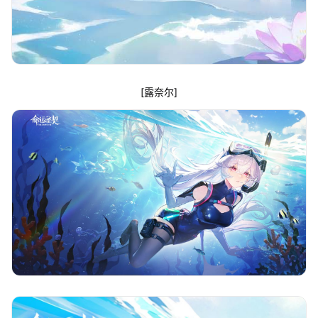
[露奈尔]