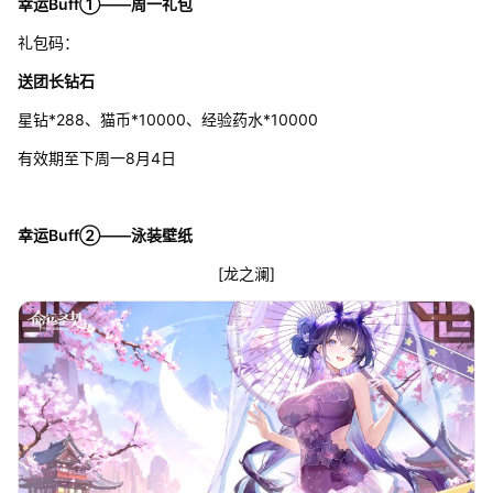
幸运Buff①——周一礼包
礼包码：
送团长钻石
星钻*288、猫币*10000、经验药水*10000
有效期至下周一8月4日
幸运Buff②——泳装壁纸
[龙之澜]