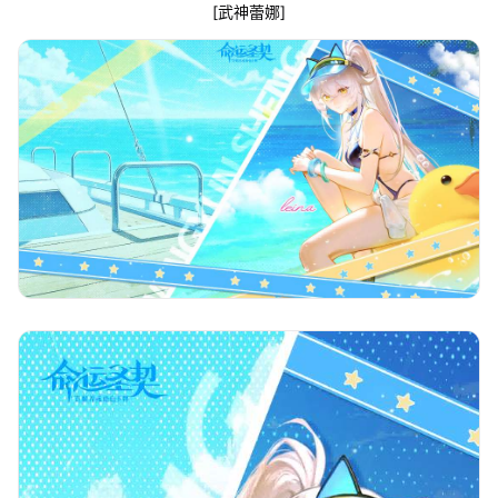
[武神蕾娜]