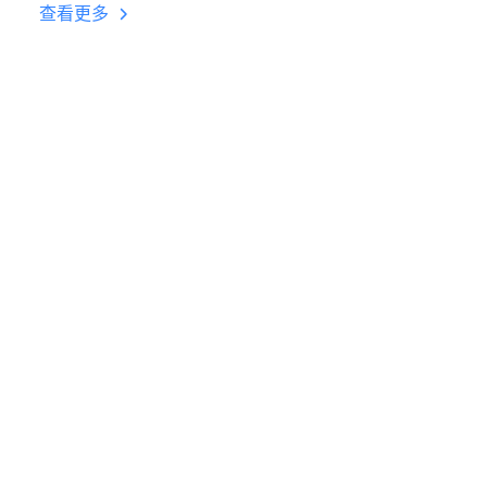
台挂机 按键设置教程
查看更多