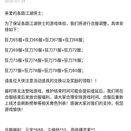
2025-07-24
亲爱的各路江湖侠士：
为了保证各路江湖侠士的游戏体验，我们将进行合服调整，具体安
排如下：
狂刀65服+狂刀66服+狂刀67服+狂刀68服；
狂刀69服+狂刀70服+狂刀71服+狂刀72服；
狂刀73服+狂刀74服+狂刀75服+狂刀76服；
狂刀77服+狂刀78服+狂刀79服+狂刀80服；
请各位大侠注意活动道具的兑换以及奖励的领取！！
届时将无法登陆游戏，维护结束时间可能会提前或延后，我们将在
合服结束后发放合服福利，请大家合理安排游戏时间。合服后重新
上线才会刷新榜单等相关角色列表！感谢大家对我们的支持，祝您
游戏愉快！
合服福利：元宝*688，尘缘结*10，高级缚灵索*1