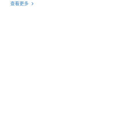
台挂机 按键设置教程
查看更多