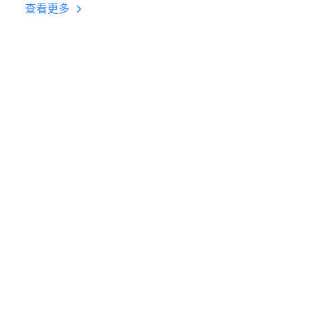
台挂机 按键设置教程
查看更多