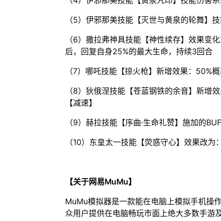
（4）伊邪那美技能【黄泉咒印】技能伤害系数提升
（5）伊邪那美技能【灭世与黄泉的轮舞】技能伤
（6）撒拉弗神具技能【神性续存】效果变化
后，回复自身25%的最大生命，持续3回合
（7）哪吒技能【掠火枪】新增效果：50%
（8）狄俄涅技能【苍蓝钢铁的余音】新增效
【减速】
（9）赫拉技能【序曲·生命礼赞】施加的BU
（10）东皇太一技能【荧惑守心】效果改为
【关于网易MuMu】
MuMu模拟器是一款能在电脑上模拟手机操
众用户提供在电脑畅玩市面上绝大多数手游及