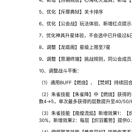
4、新增【热销商店】心海花火道具，新增
5、优化【斥罪典狱】关卡排序
6、优化【公会战】玩法体验、新增红点提示、
7、优化神具升星体验，不会选中已升级过&
8、调整【龙庭阁】星级上限至7星
9、调整【思潮终端】挑战规则，同公会成员
10、调整战斗平衡：
（1）通用BUFF【燃烧】、【焚烬】持续回合
（2）朱雀技能【朱雀降】中【燃烧】获得的
数4→5，单次最多获得的层数提升至40/50/
（3）朱雀技能【南煌流焰】新增效果1：【
30%，新增效果2：每层【炽羽蓄势】提供0.