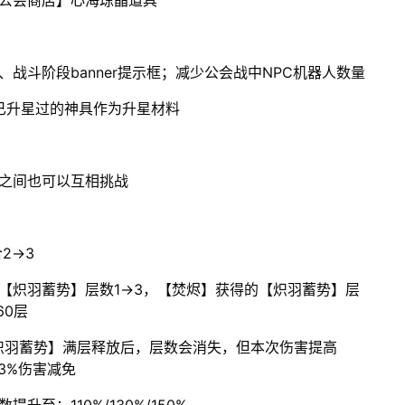
【公会商店】心海琼晶道具
战斗阶段banner提示框；减少公会战中NPC机器人数量
已升星过的神具作为升星材料
之间也可以互相挑战
2→3
【炽羽蓄势】层数1→3，【焚烬】获得的【炽羽蓄势】层
60层
炽羽蓄势】满层释放后，层数会消失，但本次伤害提高
3%伤害减免