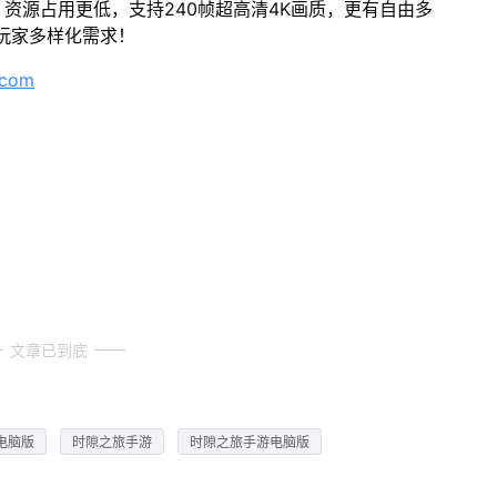
资源占用更低，支持240帧超高清4K画质，更有自由多
玩家多样化需求！
.com
文章已到底
电脑版
时隙之旅手游
时隙之旅手游电脑版