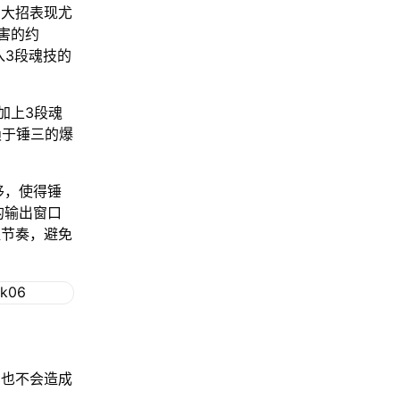
的大招表现尤
害的约
入3段魂技的
加上3段魂
赖于锤三的爆
移，使得锤
的输出窗口
握节奏，避免
，也不会造成