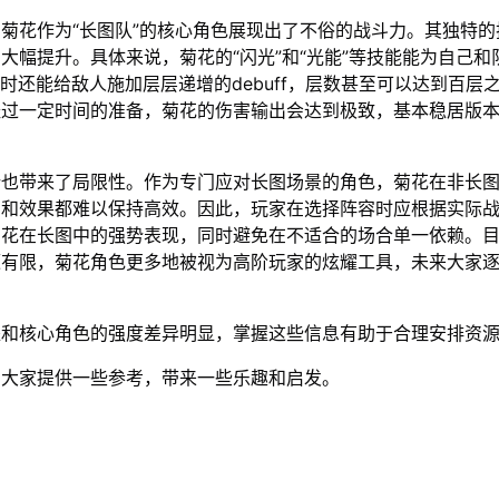
菊花作为“长图队”的核心角色展现出了不俗的战斗力。其独特的
大幅提升。具体来说，菊花的“闪光”和“光能”等技能能为自己和
，同时还能给敌人施加层层递增的debuff，层数甚至可以达到百层
经过一定时间的准备，菊花的伤害输出会达到极致，基本稳居版本
势也带来了局限性。作为专门应对长图场景的角色，菊花在非长
害和效果都难以保持高效。因此，玩家在选择阵容时应根据实际
菊花在长图中的强势表现，同时避免在不适合的场合单一依赖。
源有限，菊花角色更多地被视为高阶玩家的炫耀工具，未来大家
派和核心角色的强度差异明显，掌握这些信息有助于合理安排资
为大家提供一些参考，带来一些乐趣和启发。