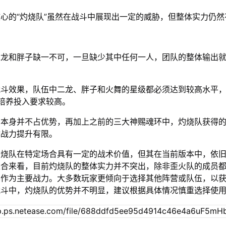
心的“灼烧队”虽然在战斗中展现出一定的威胁，但整体实力仍然
：
二龙和胖子缺一不可，一旦缺少其中任何一人，团队的整体输出
斗效果，队伍中二龙、胖子和火舞的星级都必须达到较高水平，
培养投入要求较高。
害本身并不占优势，再加上之前的三大神赐魂环中，灼烧队获得
体战力提升有限。
灼烧队在特定场合具有一定的战术价值，但其在当前版本中，依
综合来看，目前灼烧队的整体实力并不突出，除非歪火队的成员
其作为主要战力。大多数玩家更倾向于选择其他阵营或队伍，以
战斗中，灼烧队的优势并不明显，建议根据具体情况慎重选择使