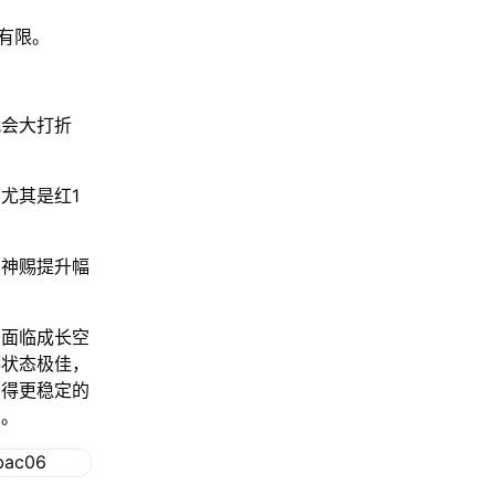
有限。
就会大打折
尤其是红1
的神赐提升幅
旧面临成长空
都状态极佳，
获得更稳定的
用。