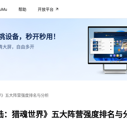
uMu
帮助
开放平台
不挑设备，秒开秒用！
，高清大屏，自由多开
界》五大阵营强度排名与分析
陆：猎魂世界》五大阵营强度排名与