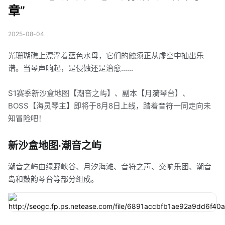
章”
2025-08-04
光珊瑚礁上漂浮着蓝色水母，它们的触须正从虚空中抽出乐
谱。当琴声响起，是侵蚀还是治愈......
S1赛季新沙盒地图【潮音之屿】、副本【月漪琴台】、
BOSS【海灵琴主】即将于8月8日上线，踏着音符一同走向未
知冒险吧！
新沙盒地图·潮音之屿
潮音之屿由绿野峡谷、月汐海滩、音符之声、交响乐团、潮音
岛和鼓韵琴台等部分组成。