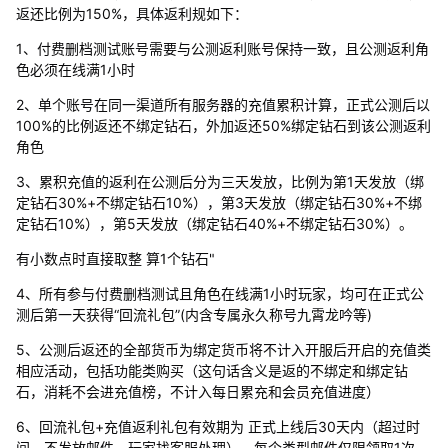
返还比例为150%，具体返利规如下：
1、付费删档测试账号需要与公测返利账号保持一致，且公测返利角
色必须在线满1小时
2、单个账号在同一渠道所有服务器的充值累积计算，正式公测后以
100%的比例返还不绑定钻石，外加返还50%绑定钻石到该公测返利
角色
3、累积充值的返利在公测后分为三天发放，比例为第1天发放（绑
定钻石30%+不绑定钻石10%），第3天发放（绑定钻石30%+不绑
定钻石10%），第5天发放（绑定钻石40%+不绑定钻石30%）。
有小数点时直接取整 算1个钻石"
4、所有参与付费删档测试且角色在线满1小时玩家，均可在正式公
测后第一天获得“回流礼包”(内含专属永久称号九霄龙吟等)
5、公测后返还的全部货币为绑定货币将不计入开服后开启的充值类
相应活动，包括功能类购买（这句话含义是返的不绑定和绑定钻
石，消耗不会进充值榜，不计入每日累充和会员充值进度）
6、回流礼包+充值返利礼包有效期为 正式上线后30天内（超过时
间，不发放邮件，玩家找客服处理），每个类型邮件仅限领取1次