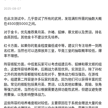
2025-08-07
在此次测试中，几乎尝试了所有的武将，发现满阶所需的抽数大概
在4500到5000之间。
对于金卡，优先推荐黄月英、许褚、貂蝉、蔡文姬以及贾诩，排名
由高到低。其他金卡不建议优先培养。
红卡方面，如果你的氪金程度偏低或中等，建议只专注培养一到两
名红将，当然也可以选择放弃三皇，毕竟三皇的抽取概率较低，爆
率不理想。
阵容搭配方面，中低氪玩家可以考虑组建吕布、貂蝉和蔡文姬的组
合，这套阵容培养简单，后期战力表现优异。实测显示，除了孙权
之外的其他阵容都能轻松击败对手，整体战力相当强劲。在游戏
中，组建第二阵容是许多玩家的首选，因为他们可以获得丰富的奖
励。常见的搭配包括黄月英、贾诩，以及其他如曹操、周瑜、张角
等强力武将，当然也可以根据需要选择功能性武将，但建议避免使
用曹操，以免影响整体战力。
这些阵容的培养难度相对较低，主要原因在于系统会赠送大量的金
色和红色卡牌碎片，玩家可以自由选择提升对象。需要注意的是，