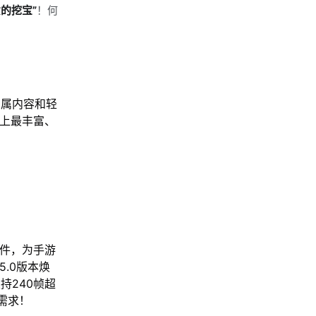
的挖宝”
！何
专属内容和轻
史上最丰富、
软件，为手游
.0版本焕
持240帧超
需求！