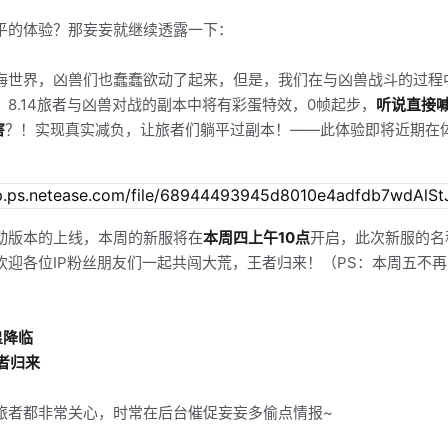
平的体验？那妄妄就继续透露一下：
海世界，凶兽们也蠢蠢欲动了起来，但是，我们在与凶兽战斗的过程
！8.14旅者与凶兽对战的副本中将有彩蛋特效，0帧起步，
听说直接
害
？！实现真实减负，让旅者们躺平过副本！——此体验即将近期在
动版本的上线，本周的新服将在
本周四上午10点
开启，此次新服的名
欢迎各位IP粉丝朋友们一起共闯大荒，王者归来！（PS：本周五不
皇降临
王者归来
旅者都非常关心，时常在后台催促妄妄多偷点情报~