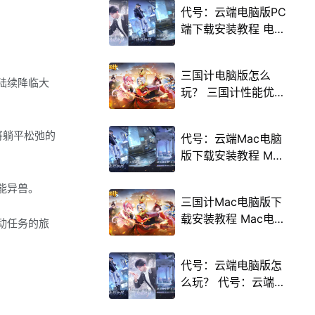
代号：云端电脑版PC
端下载安装教程 电脑
版怎么玩代号：云端
攻略
三国计电脑版怎么
陆续降临大
玩？ 三国计性能优化
240高帧 游戏多开
后台挂机 按键设置教
将躺平松弛的
代号：云端Mac电脑
程
版下载安装教程 Mac
电脑怎么玩代号：云
能异兽。
端攻略
三国计Mac电脑版下
载安装教程 Mac电脑
动任务的旅
怎么玩三国计攻略
代号：云端电脑版怎
么玩？ 代号：云端性
能优化240高帧 游戏