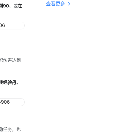
多开 后台挂机 按键
查看更多
到90
、或
在
设置教程
积伤害达到
转经验丹、
动任务，也