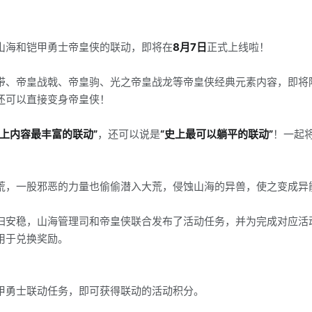
山海和铠甲勇士帝皇侠的联动，即将在
8月7日
正式上线啦！
带、帝皇战戟、帝皇驹、光之帝皇战龙等帝皇侠经典元素内容，即将
还可以直接变身帝皇侠！
史上内容最丰富的联动”
，还可以说是
“史上最可以躺平的联动”
！一起
荒，一股邪恶的力量也偷偷潜入大荒，侵蚀山海的异兽，使之变成异
归安稳，山海管理司和帝皇侠联合发布了活动任务，并为完成对应活
用于兑换奖励。
甲勇士联动任务，即可获得联动的活动积分。