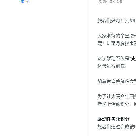
总结
2025-08-06
旅者们好呀！妄想
大家期待的帝皇腰
荒！甚至月底挖宝
这次联动不仅是
“
体验进行到底！
随着帝皇侠降临大
为了让大荒众生回
者送上活动积分，
联动任务获积分
旅者们通过完成铠