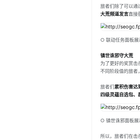
旅者们除了可以通
大荒频道发言
直接
○ 联动任务面板展
镇世诛邪守大荒
为了更好的奖赏击
不同阶段值的旅者
旅者们
累积伤害达
四级灵蕴自选包、
○ 镇世诛邪面板展
所以，旅者们在击