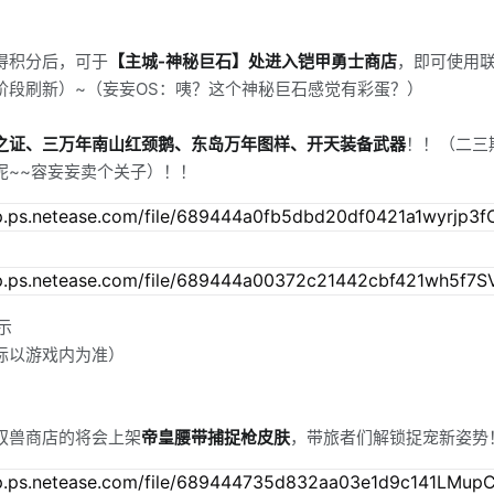
得积分后，可于
【主城-神秘巨石】处进入铠甲勇士商店
，即可使用
阶段刷新）~（妄妄OS：咦？这个神秘巨石感觉有彩蛋？）
之证、三万年南山红颈鹅、东岛万年图样、开天装备武器
！！（二三
呢~~容妄妄卖个关子）！！
示
际以游戏内为准）
驭兽商店的将会上架
帝皇腰带捕捉枪皮肤
，带旅者们解锁捉宠新姿势