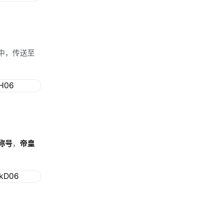
中，传送至
称号
，
帝皇