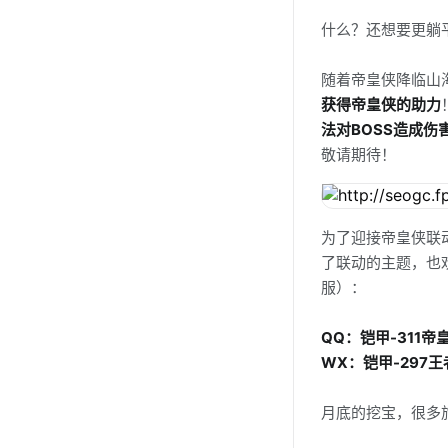
什么？还想要更躺
随着帝皇侠降临山
获得帝皇侠的助力
法对BOSS造成伤
敬请期待！
为了迎接帝皇侠联
了联动的主题，也
服）：
QQ：铠甲-311帝
WX：铠甲-297
月底的挖宝，很多