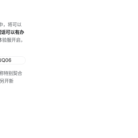
中，将可以
喊话可以有办
体验服开启，
称特别契合
再另开新