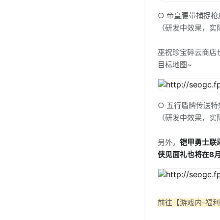
○ 帝皇腰带捕捉枪
（研发中效果，实
巫祝珍宝碎云商店
目标地图~
○ 五行盾牌传送特
（研发中效果，实
另外，
铠甲勇士联
侠见面礼也将在8
前往【游戏内-福