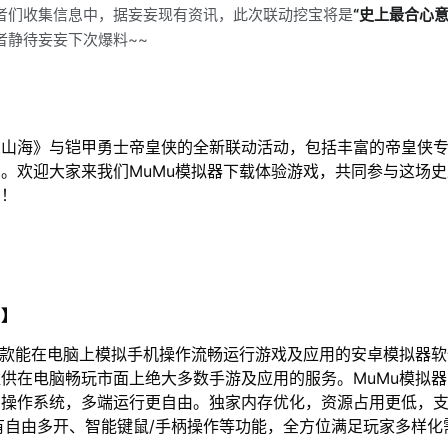
者们收集信息中，据妄妄现有资讯，此次联动挖宝将是
“史上最合心意
者静待妄妄下次爆料~~
想山海》与铠甲勇士帝皇侠的全新联动活动，包括丰富的帝皇侠
。欢迎大家来我们MuMu模拟器下载体验游戏，共同参与这场
宴！
u】
一款能在电脑上模拟手机操作流畅运行游戏及应用的安卓模拟器
供在电脑畅玩市面上绝大多数手游及应用的服务。MuMu模拟器5
操作系统，多端运行更自由。独家内存优化，资源占用更低，支
有自由多开、智能键鼠/手柄操作等功能，全方位满足玩家多样化