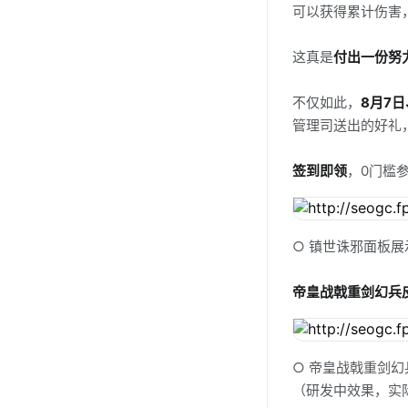
可以获得累计伤害
这真是
付出一份努
不仅如此，
8月7日
管理司送出的好礼
签到即领
，0门槛
○ 镇世诛邪面板展
帝皇战戟重剑幻兵
○ 帝皇战戟重剑
（研发中效果，实