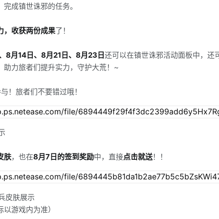
，完成镇世诛邪的任务。
力，收获两份成果
了！
、8月14日、8月21日、8月23日
还可以在镇世诛邪活动面板中，还
，助力旅者们提升实力，守护大荒！~
参与！旅者们不要错过哦！
示
皮肤
，也在
8月7日的签到奖励
中，直接
点击就送
！！
幻兵皮肤展示
际以游戏内为准）