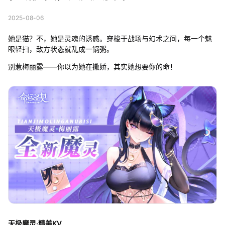
2025-08-06
她是猫？不，她是灵魂的诱惑。穿梭于战场与幻术之间，每一个魅
眼轻扫，敌方状态就乱成一锅粥。
别惹梅丽露——你以为她在撒娇，其实她想要你的命！
天极魔灵·精美KV