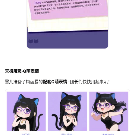
天极魔灵·Q萌表情
雪儿准备了梅丽露的
配套Q萌表情
~团长们快快用起来叭！