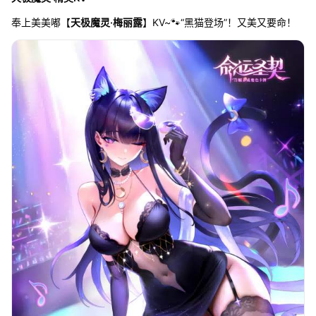
奉上美美嘟【
天极魔灵·梅丽露
】KV~🐾“黑猫登场”！又美又要命！