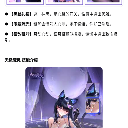
● 【
黑丝礼裙
】这一抹黑，是心跳的开关，性感中透出优雅。
● 【
眼波流光
】紫眸含情勾人心魄，她不说话，你却已沦陷。
● 【
猫韵轻吟
】耳动心动，猫耳轻颤似撒娇，慵懒中透出致命吸
引。
天极魔灵·技能介绍