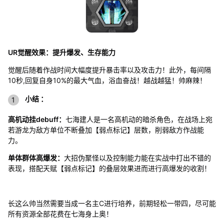
UR觉醒效果：提升爆发、生存能力
觉醒后随着作战时间大幅度提升暴击率以及攻击力！此外，每间隔
10秒,回复自身10%的最大气血，浴血奋战！越战越猛！帅麻辣！
小结 ：
高机动挂debuff：
七海建人是一名高机动的暗杀角色，在战场上宛
若游龙为敌方单位不断叠加【弱点标记】层数，削弱敌方作战能
力。
单体群体高爆发：
大招伪聚怪以及控制能力能在实战中打出不错的
表现，搭配天赋【弱点标记】的叠层效果进而进行高爆发的收割！
长这么帅当然需要当成一名主C进行培养，前期轻松一带四，尽可能
所有资源全部花费在七海身上奥！