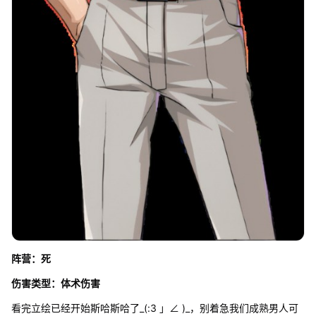
阵营：死
伤害类型：体术伤害
看完立绘已经开始斯哈斯哈了_(:3 」∠ )_，别着急我们成熟男人可