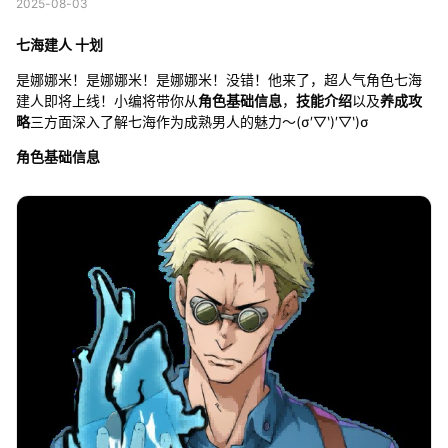
2025-08-03
七海建人 十划
是娜娜米！是娜娜米！是娜娜米！没错！他来了，超人气角色七海
建人即将上线！小编将带你从
角色基础信息
，
技能介绍
以及
养成攻
略
三方面深入了解七海作为成熟男人的魅力～(σ′▽‵)′▽‵)σ
角色基础信息