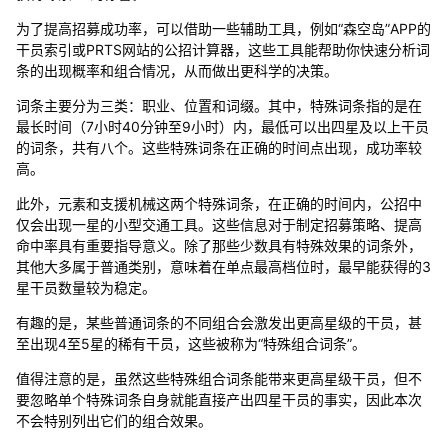
为了提高招募成功率，可以借助一些辅助工具，例如“森空岛”APP的
干员索引或PRTS网站的公招计算器，这些工具能帮助你快速分析词
条的出现概率和组合情况，从而做出更科学的决策。
词条主要分为三类：职业、位置和词缀。其中，特殊词条指的是在
最长时间（7小时40分钟至9小时）内，最低可以出四星及以上干员
的词条，共有八个。这些特殊词条在正确的时间点出现，成功率较
高。
此外，元素和支援机械这两个特殊词条，在正确的时间内，公招中
仅会出现一星的小型交通工具。这些信息对于制定招募策略、提高
命中率具有重要指导意义。除了那些少数具有特殊效果的词条外，
其他大多属于普通类别，意味着在单点最高档位时，最早能获得的3
星干员数量较为稳定。
有趣的是，某些普通词条的不同组合会激发出更高星级的干员，甚
至出现4至5星的稀有干员，这些被称为“特殊组合词条”。
值得注意的是，虽然这些特殊组合词条能带来更高星级干员，但不
要忽略单个特殊词条自身就能直接产出四星干员的事实，因此本次
不会特别列出它们的组合效果。