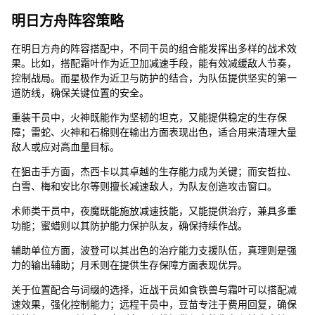
明日方舟阵容策略
在明日方舟的阵容搭配中，不同干员的组合能发挥出多样的战术效
果。比如，搭配霜叶作为近卫加减速手段，能有效减缓敌人节奏，
控制战局。而星极作为近卫与防护的结合，为队伍提供坚实的第一
道防线，确保关键位置的安全。
重装干员中，火神既能作为坚韧的坦克，又能提供稳定的生存保
障；雷蛇、火神和石棉则在输出方面表现出色，适合用来清理大量
敌人或应对高血量目标。
在狙击手方面，杰西卡以其卓越的生存能力成为关键；而安哲拉、
白雪、梅和安比尔等则擅长减速敌人，为队友创造攻击窗口。
术师类干员中，夜魔既能施放减速技能，又能提供治疗，兼具多重
功能；蜜蜡则以其防护能力保护队友，确保持续作战。
辅助单位方面，波登可以其出色的治疗能力支援队伍，真理则是强
力的输出辅助；月禾则在提供生存保障方面表现优异。
关于位置配合与词缀的选择，近战干员如食铁兽与霜叶可以搭配减
速效果，强化控制能力；远程干员中，豆苗专注于费用回复，确保