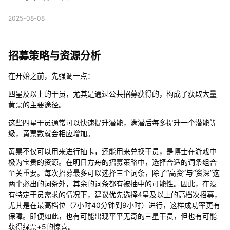
2025-08-08
招募策略与资源分析
在开始之前，先强调一点：
四星及以上的干员，尤其是通过公共招募获得的，构成了获取大量
黄票的主要途径。
这些四星干员通常可以快速提升潜能，满潜后每多提升一个潜能等
级，黄票数就会相应增加。
黄票不仅可以用来进行抽卡，还能用来兑换干员，是博士在游戏中
极为宝贵的资源。在明日方舟的招募策略中，选择合适的词条组合
至关重要。每次招募最多可以选择三个词条，除了“高资”与“资深”这
两个必出的词条外，其余的词条都有被抽中的可能性。因此，在没
有特定干员需求的情况下，建议优先选择4星及以上的高档次招募，
尤其是在最高档位（7小时40分钟到9小时）进行，这样成功率更有
保障。即便如此，也有可能出现平平无奇的三星干员，但也有可能
获得绿票+5的惊喜。