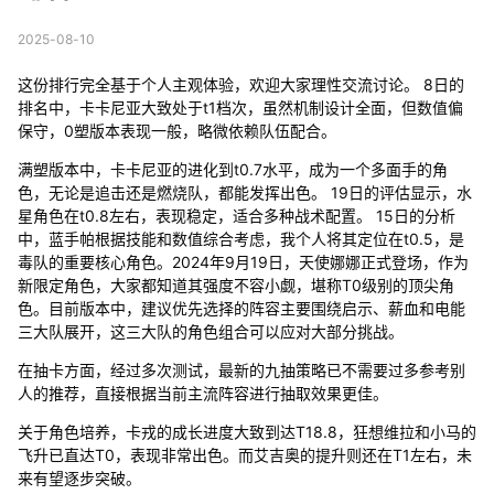
2025-08-10
这份排行完全基于个人主观体验，欢迎大家理性交流讨论。 8日的
排名中，卡卡尼亚大致处于t1档次，虽然机制设计全面，但数值偏
保守，0塑版本表现一般，略微依赖队伍配合。
满塑版本中，卡卡尼亚的进化到t0.7水平，成为一个多面手的角
色，无论是追击还是燃烧队，都能发挥出色。 19日的评估显示，水
星角色在t0.8左右，表现稳定，适合多种战术配置。 15日的分析
中，蓝手帕根据技能和数值综合考虑，我个人将其定位在t0.5，是
毒队的重要核心角色。2024年9月19日，天使娜娜正式登场，作为
新限定角色，大家都知道其强度不容小觑，堪称T0级别的顶尖角
色。目前版本中，建议优先选择的阵容主要围绕启示、薪血和电能
三大队展开，这三大队的角色组合可以应对大部分挑战。
在抽卡方面，经过多次测试，最新的九抽策略已不需要过多参考别
人的推荐，直接根据当前主流阵容进行抽取效果更佳。
关于角色培养，卡戎的成长进度大致到达T18.8，狂想维拉和小马的
飞升已直达T0，表现非常出色。而艾吉奥的提升则还在T1左右，未
来有望逐步突破。