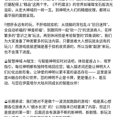
打磨配得上“精品”这两个字。《不朽箴言》的世界如璀璨宝石般流光
溢彩，从宏大神域的一砖一瓦，到神明大人们的精细纹理，都将以
最华丽的面貌呈现。
🃏想肝永远有的玩，不肝咱就挂机：从烧脑的背包乱斗“旧日迷阵”，
全自动祈福的“神龛祈福”、到跟同伴一起“砍一刀”的流浪商人、花样
繁多的“意识之海”玩法，再到休闲但是考验智慧的“四象调和”，我们
为大家准备了种类繁多的玩法内容，只要旅者大人想玩就永远有的
玩儿！而游戏底层逻辑是基于挂机收资源的，所以当做“副游”来玩，
也不会落下进度。
🔮智慧神域·AI赋生：与智能神明实时对话吧，体验星座占卜、塔罗
指引，每位神明都有独特性格回应您；输入描述词还能让神明大人
们幻化出新形象，让钟爱的神明以更丰富的姿态存在—— 这里是深
度AI融合的奇幻世界，您的神明不止是卡牌，更是懂占卜、能互
动、与您在伊莫塔尔大陆共同成长的智能伙伴！
🔮长期承诺：我们绝对不是做个一波流就跑路的游戏！ 咱是真心想
跟各位旅者大人“细水长流” 的！公测版本已经塞满了内容，但这只
是旅途的第一章！ 后面还会有源源不断的新神明、新剧情、新玩法