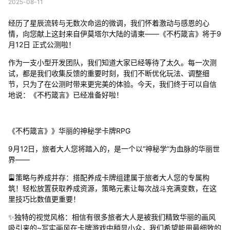
2025-08-11
经历了星辰流转与无数次命运的微调，我们怀着激动与感恩的心
情，向您献上这封来自伊莫塔尔大陆的请柬——《不朽箴言》将于9
月12日 正式公测啦！
作为一支小型开发团队，我们知道大家已经等待了太久。每一次测
试，都是我们收集反馈的重要时刻，我们不断优化玩法、调整细
节，只为了在公测时带来更完美的体验。今天，我们终于可以自信
地说：《不朽箴言》已经准备好啦！
《不朽箴言》》华丽的神秘学卡牌RPG
9月12日，旅者大人您将踏入的，是一个以“神秘学”为血脉的华丽世
界——
🎴策略与养成并存：搭配养成卡牌组建属于旅者大人您的专属构
筑！轻松放置获取养成资源，策略元素让每次战斗充满变数，在这
里技巧比数值更重要！
✨独特的视觉风格：相信有很多旅者大人是被我们精致华丽的画风
吸引来的~写实画风在卡牌游戏中稍显小众，我们希望能用最细致的