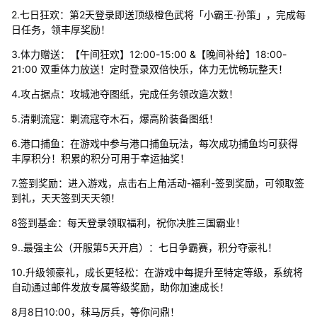
2.七日狂欢：第2天登录即送顶级橙色武将「小霸王·孙策」，完成每
日任务，领丰厚奖励！
3.体力赠送：【午间狂欢】12:00-15:00 &【晚间补给】18:00-
21:00 双重体力放送！定时登录双倍快乐，体力无忧畅玩整天！
4.攻占据点：攻城池夺图纸，完成任务领改造次数！
5.清剿流寇：剿流寇夺木石，爆高阶装备图纸！
6.港口捕鱼：在游戏中参与港口捕鱼玩法，每次成功捕鱼均可获得
丰厚积分！积累的积分可用于幸运抽奖！
7.签到奖励：进入游戏，点击右上角活动-福利-签到奖励，可领取签
到礼，天天签到天天领！
8签到基金：每天登录领取福利，祝你决胜三国霸业！
9..最强主公（开服第5天开启）：七日争霸赛，积分夺豪礼！
10.升级领豪礼，成长更轻松：在游戏中每提升至特定等级，系统将
自动通过邮件发放专属等级奖励，助你加速成长！
8月8日10:00，秣马厉兵，等你问鼎！