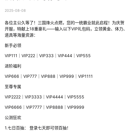
2025-08-08
各位主公久等了！三国烽火点燃，您的一统霸业就此启程！为庆贺
开服，特献上18重豪礼——输入以下VIP礼包码，立领黄金、体力、
道具等海量资源：
新手必领
VIP111｜VIP222｜VIP333｜VIP444｜VIP555
进阶福利
VIP666｜VIP777｜VIP888｜VIP999｜VIP1111
至尊专属
VIP2222｜VIP3333｜VIP4444｜VIP5555
VIP6666｜VIP7777｜VIP8888｜VIP9999
公测狂欢
1.七日百抽： 登录七天即可领百抽！