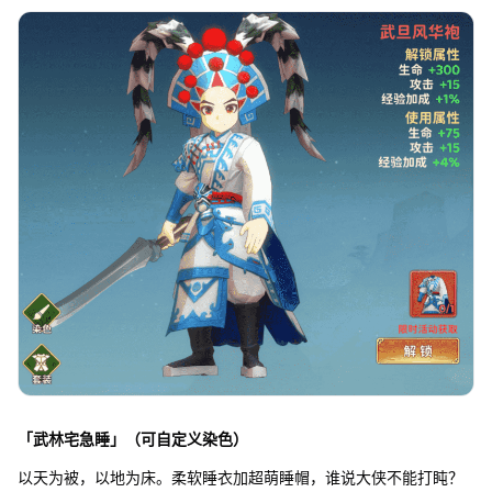
「武林宅急睡」（可自定义染色）
以天为被，以地为床。柔软睡衣加超萌睡帽，谁说大侠不能打盹？