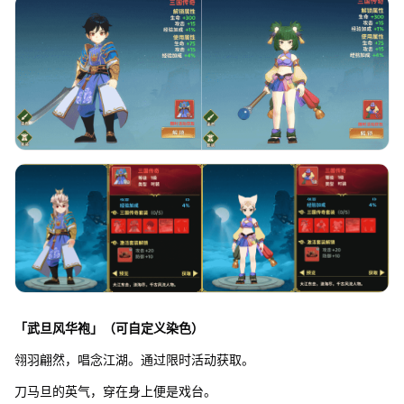
「武旦风华袍」（可自定义染色）
翎羽翩然，唱念江湖。通过限时活动获取。
刀马旦的英气，穿在身上便是戏台。