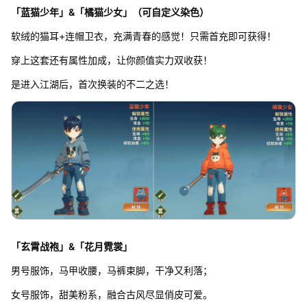
「蓝猫少年」&「橘猫少女」（可自定义染色）
软绒的猫耳+连帽卫衣，充满青春的感觉！只需首充即可获得！
穿上这套还有属性加成，让你颜值实力双收获！
是进入江湖后，首次换装的不二之选！
「玄霄战袍」&「花月霓裳」
男号服饰，马甲收腰，马裤束脚，干净又利落；
女号服饰，甜美粉系，融合古风尽显俏皮可爱。