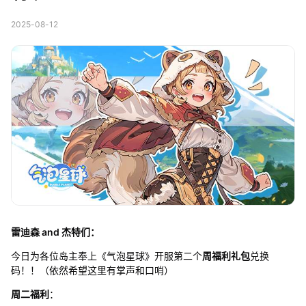
2025-08-12
雷迪森 and 杰特们：
今日为各位岛主奉上《气泡星球》开服第二个
周福利礼包
兑换
码！！（依然希望这里有掌声和口哨）
周二福利
：