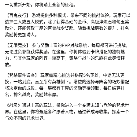
一切重新开始，你将踏上全新的征程。
【百鬼夜行】 游戏提供多种模式，带来不同的挑战体验。玩家可以
选择三人或五人模式，除了获得基础的金币、高级淬炼石和勾玉奖
励外，还能领取丰厚的百鬼战令奖励。随着挑战层数的提升，排名
奖励将更加诱人。
【无限竞技】 参与奖励丰富的PVP对战系统，每周都可进行挑战，
无论胜负都能获得奖励。在这里，你将体验到卡牌搭配的独特魅
力，与其他玩家的阵容一较高下，策略与战斗的乐趣在此尽情释
放。
【咒杀事件调查】 玩家需精心挑选并搭配5名英雄，中途无法更
换，一站到底，直至所有英雄倒下。增益的选择与阵容的巧妙搭配
将决定你的成败。每一层都有丰厚的奖励等待领取，每日结算排
名，排名越高，奖励越丰厚。
《战灵》通过丰富的玩法，带你进入一个充满未知与危险的咒术世
界。在这里，你将邂逅各种原著人物，通过养成与收集，探索一个
与众不同的咒术世界。