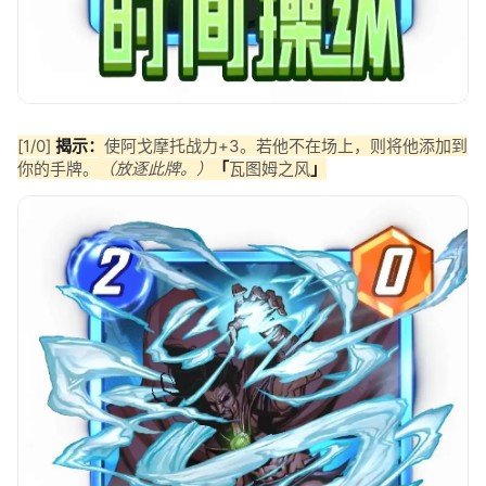
[1/0]
揭示：
使阿戈摩托战力+3。若他不在场上，则将他添加到
你的手牌。
（放逐此牌。）
「
瓦图姆之风
」