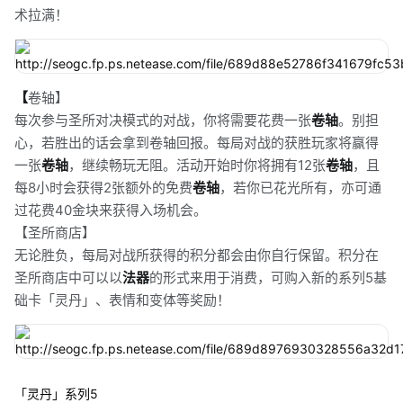
术拉满！
【
卷轴】
每次参与圣所对决模式的对战，你将需要花费一张
卷轴
。别担
心，若胜出的话会拿到卷轴回报。每局对战的获胜玩家将赢得
一张
卷轴
，继续畅玩无阻。活动开始时你将拥有12张
卷轴
，且
每8小时会获得2张额外的免费
卷轴
，若你已花光所有，亦可通
过花费40金块来获得入场机会。
【圣所商店】
无论胜负，每局对战所获得的积分都会由你自行保留。积分在
圣所商店中可以以
法器
的形式来用于消费，可购入新的系列5基
础卡「灵丹」、表情和变体等奖励！
「灵丹」系列5