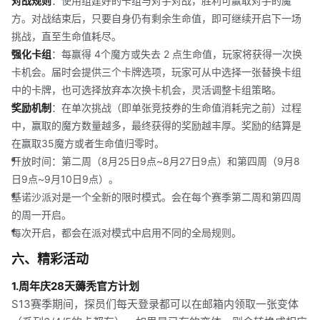
对战规则
：使用组建好的卡组与对手对战，胜利可赢取对手的魔
方。对战结束后，只要自身仍有剩余生命值，即可继续开启下一场
挑战，直至生命值耗尽。
强化卡组
：每赢得 4个魔方或失去 2 点生命值，玩家将获得一次换
卡机会。届时会提供三个卡牌选项，玩家可从中选择一张替换卡组
中的卡牌，也可选择放弃本次换卡机会，灵活调整卡组策略。
奖励机制
：在单次挑战（即单张竞技券的生命值消耗完之前）过程
中，赢取的魔方数量越多，最终获得的奖励越丰厚。奖励的结算是
在赢取35魔方或者生命值归零时。
开放时间：第二周（8月25日9点~8月27日9点）和第四周（9月8
日9点~9月10日9点）。
基诺沙派对是一个全新的限时模式。会在每个赛季第二周和第四周
的周一开启。
每次开启，都会在派对模式中启用不同的全局规则。
六、精彩活动
1.周年庆28天薅秃官方计划
S13赛季期间，探员们每天登录都可以在邮箱内领取一张变体