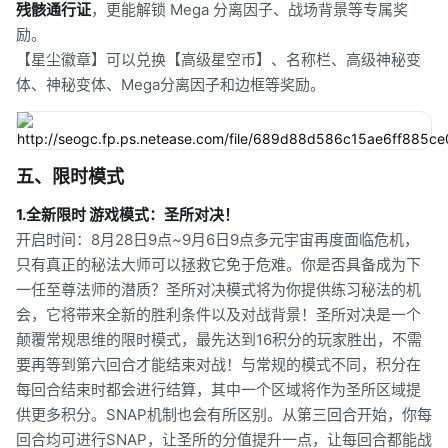
残骸通行证
，更能解锁 Mega 分离因子、战场背景等专属奖
励。
【星尘徽章】可以兑换【高级星空币】、名称栏、高级神秘变
体、神秘变体、Mega分离因子和边框等奖励。
五、限时模式
1.全新限时 游戏模式：圣所对决！
开启时间：8月28日9点~9月6日9点多元宇宙再度面临危机，
只有真正的秘法大师可以拯救它免于危难。你是否具备成为下
一任至尊法师的潜质？圣所对决模式将为你提供练习秘法的机
会，它将带来全新的胜利条件以及对战背景！圣所对决是一个
颠覆常规思维的限时模式，最先达到16积分的玩家胜出，不需
要再等到第六回合才能结束对战！与常规的模式不同，积分在
每回合结束时都会进行结算，其中一个区域将作为圣所区域提
供更多积分。SNAP机制也会有所区别。从第三回合开始，你每
回合均可进行SNAP，让圣所的分值提升一点，让每回合都能战