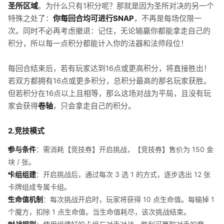
圣所区域
。为什么只有1积分呢？那就是因为圣所对决的另一个
特殊之处了：
你每回合均可进行SNAP
，不再是每场仅限一
次。同时不必再考虑撤退：记住，无论输赢你都能拿走自己的
积分，所以每一点积分都能计入你的法器和法师段位！
每回合结束后，若有玩家达到16点或更高积分，将直接胜出！
若双方都拥有16点或更多积分，总积分最高的那名玩家获胜。
但若积分在16点以上且相等，那么这场对战为平局，且没有玩
家会获得
卷轴
，只会拿走自己的积分。
2.竞技模式
参与条件
：需消耗【竞技券】开启挑战，【竞技券】售价为 150 金
块 / 张。
卡组组建
：开启挑战后，通过每次 3 选 1 的方式，逐步选出 12 张
卡牌组成专属卡组。
生命值机制
：每次挑战开启时，玩家将获得 10 点生命值。每输掉 1
个魔方，扣除 1 点生命值。当生命值耗尽，该次挑战结束。