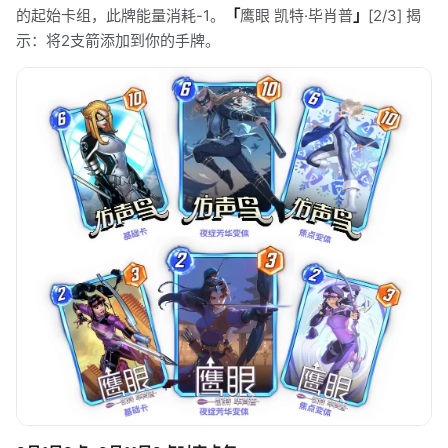
的起始卡组，此牌能量消耗-1。
「
鹰眼 凯特·毕肖普
」
[2/3] 揭
示：将2支箭添加到你的手牌。