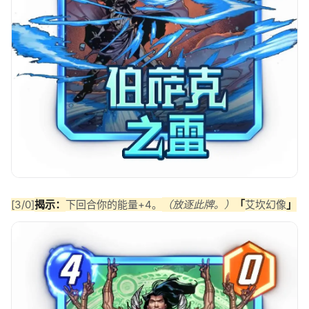
[3/0]
揭示：
下回合你的能量+4。
（放逐此牌。）
「
艾坎幻像
」