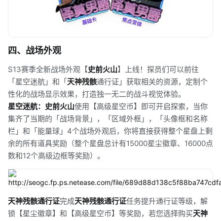
四、战场外观
S13赛季全新战场外观【
史前火山
】上线！探员们可以前往
「星空迷航」和「
天神残骸
通行证」获取相关的资源，定制个
性化的战场显示效果，打造独一无二的战斗视觉体验。
星空迷航：史前火山
使用【高级星空币】即可开启探索，当你
集齐了当期的「战场背景」，「区域外框」，「头像框和名称
栏」和「能量球」4个战场外观后，你将直接获得整个星盘上剩
余的所有道具奖励（整个星盘总计有15000星尘徽章、16000点
数和12个高级边框等奖励）。
天神残骸通行证
完成
天神残骸通行证
任务提升通行证等级，解
锁【星尘徽章】和【高级星空币】等奖励，若您选择购买
天神