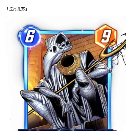
「弦月孔苏」