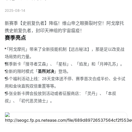
2025-08-14
新赛季【史前复仇者】降临！维山帝之眼撕裂时空！阿戈摩托
携史前复仇者，封印天神组的宇宙瘟疫！
赛季亮点
「阿戈摩托」带来了全新技能机制【远古秘法】，那是足以改变战
场局势的力量。
赛季新卡「搜寻者艾森」、「星标」、「焰发」和「月神孔苏」。
全新的限时模式「
圣所对决
」登场。
多个福利活动上线：28天变体送不停、赛季首次合成半价、全卡试
用和金块直购双倍重置等等。
多张全新卡牌会投放到活动或者征服商店：「灵丹」、「本叔
叔」、「初代恶灵骑士」。