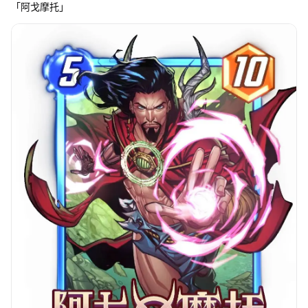
「阿戈摩托」