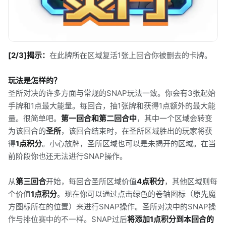
[2/3]揭示：
在此牌所在区域复活1张上回合你被删去的卡牌。
玩法是怎样的？
圣所对决的许多方面与常规的SNAP玩法一致。你会有3张起始
手牌和1点最大能量。每回合，抽1张牌和获得1点额外的最大能
量。很简单吧。
第一回合和第二回合中
，其中一个区域会转变
为该回合的
圣所
，该回合结束时，在圣所区域胜出的玩家将获
得
1点积分
。小心放牌，圣所区域也可以是未揭开的区域。在当
前阶段你也还无法进行SNAP操作。
从
第三回合
开始，每回合圣所区域价值
4点积分
，其他区域则每
个价值
1点积分
。现在你可以通过点击绿色的卷轴图标（原先魔
方图标所在的位置）来进行SNAP操作。圣所对决中的SNAP操
作与排位赛中的不一样。SNAP过后
将添加1点积分到本回合的