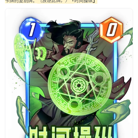
卡牌的复制牌。
（放逐此牌。）
「
时间操纵
」