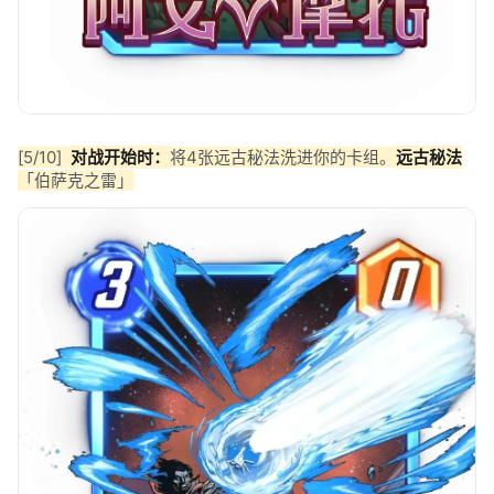
[5/10]
对战开始时：
将4张远古秘法洗进你的卡组。
远古秘法
「伯萨克之雷」