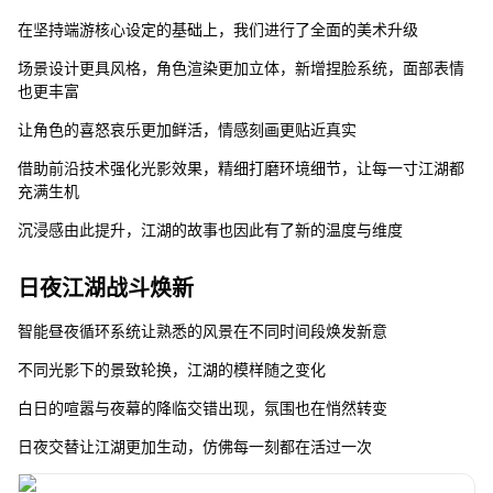
在坚持端游核心设定的基础上，我们进行了全面的美术升级
场景设计更具风格，角色渲染更加立体，新增捏脸系统，面部表情
也更丰富
让角色的喜怒哀乐更加鲜活，情感刻画更贴近真实
借助前沿技术强化光影效果，精细打磨环境细节，让每一寸江湖都
充满生机
沉浸感由此提升，江湖的故事也因此有了新的温度与维度
日夜江湖战斗焕新
智能昼夜循环系统让熟悉的风景在不同时间段焕发新意
不同光影下的景致轮换，江湖的模样随之变化
白日的喧嚣与夜幕的降临交错出现，氛围也在悄然转变
日夜交替让江湖更加生动，仿佛每一刻都在活过一次