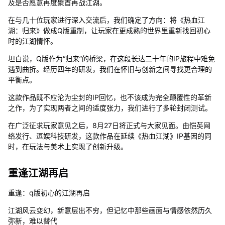
及是否愿意再度聚首再战江湖。
在与几十位玩家进行深入交流后，我们确定了方向：将《热血江
湖：归来》做成Q版重制，让玩家在更成熟的世界里重新找回初心
时的江湖情怀。
坦白说，Q版作为“归来”的桥梁，在这段长达二十年的IP旅程中难免
遇到曲折。经历四年的研发，我们在怀旧与创新之间寻找更合理的
平衡点。
这款作品既不应沦为尘封的IP回忆，也不该成为完全颠覆性的革新
之作，为了实现两者之间的适度张力，我们进行了多轮封闭测试。
在广泛征求玩家意见之后，8月27日将正式与大家见面。由恺英网
络发行、逗娱科技研发，这款作品在延续《热血江湖》IP基因的同
时，在玩法与美术上实现了创新升级。
重逢江湖再启
重逢：q版初心的江湖再启
江湖风云变幻，新意层出不穷，但记忆中那些画面与情感依然历久
弥新，难以替代