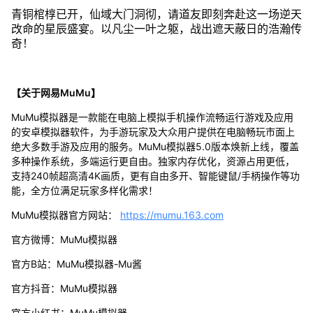
青铜棺椁已开，仙域大门洞彻，请道友即刻奔赴这一场逆天
改命的星辰盛宴。以凡尘一叶之躯，战出遮天蔽日的浩瀚传
奇！
【关于网易MuMu】
MuMu模拟器是一款能在电脑上模拟手机操作流畅运行游戏及应用
的安卓模拟器软件，为手游玩家及大众用户提供在电脑畅玩市面上
绝大多数手游及应用的服务。MuMu模拟器5.0版本焕新上线，覆盖
多种操作系统，多端运行更自由。独家内存优化，资源占用更低，
支持240帧超高清4K画质，更有自由多开、智能键鼠/手柄操作等功
能，全方位满足玩家多样化需求！
MuMu模拟器官方网站：
https://mumu.163.com
官方微博：MuMu模拟器
官方B站：MuMu模拟器-Mu酱
官方抖音：MuMu模拟器
官方小红书：MuMu模拟器