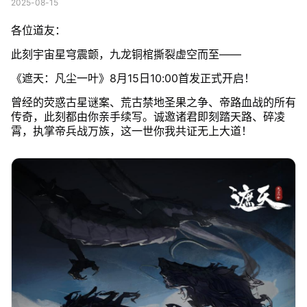
2025-08-15
各位道友：
此刻宇宙星穹震颤，九龙铜棺撕裂虚空而至——
《遮天：凡尘一叶》8月15日10:00首发正式开启！
曾经的荧惑古星谜案、荒古禁地圣果之争、帝路血战的所有
传奇，此刻都由你亲手续写。诚邀诸君即刻踏天路、碎凌
霄，执掌帝兵战万族，这一世你我共证无上大道！