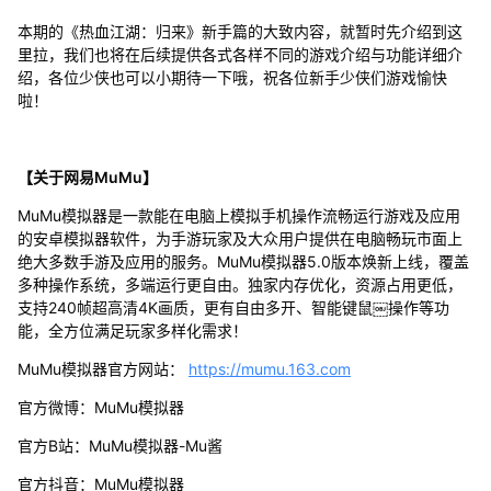
本期的《热血江湖：归来》新手篇的大致内容，就暂时先介绍到这
里拉，我们也将在后续提供各式各样不同的游戏介绍与功能详细介
绍，各位少侠也可以小期待一下哦，祝各位新手少侠们游戏愉快
啦！
【关于网易MuMu】
MuMu模拟器是一款能在电脑上模拟手机操作流畅运行游戏及应用
的安卓模拟器软件，为手游玩家及大众用户提供在电脑畅玩市面上
绝大多数手游及应用的服务。MuMu模拟器5.0版本焕新上线，覆盖
多种操作系统，多端运行更自由。独家内存优化，资源占用更低，
支持240帧超高清4K画质，更有自由多开、智能键鼠￼操作等功
能，全方位满足玩家多样化需求！
MuMu模拟器官方网站：
https://mumu.163.com
官方微博：MuMu模拟器
官方B站：MuMu模拟器-Mu酱
官方抖音：MuMu模拟器