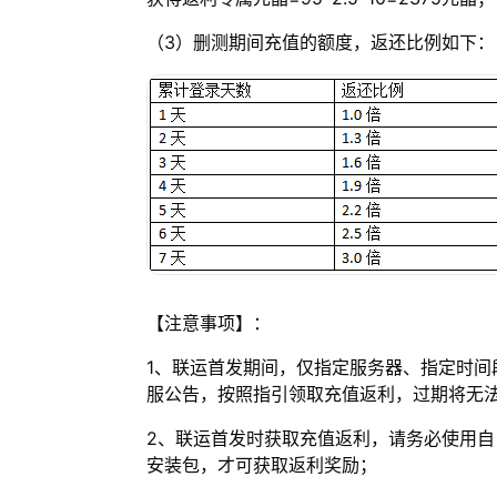
（3）删测期间充值的额度，返还比例如下：
【注意事项】：
1、联运首发期间，仅指定服务器、指定时间
服公告，按照指引领取充值返利，过期将无
2、联运首发时获取充值返利，请务必使用
安装包，才可获取返利奖励；