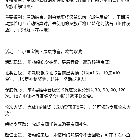
龙族币解锁噢~
重要福利：活动结束，剩余龙蛋将保留50%（邮件发放），下期活
动接着用！活动结算时，未使用的龙族币将1:1转化为钻石（邮件发
放），记得及时花掉哦！
活动二：小鱼宝阁 - 层层惊喜，欧气珍藏！
活动玩法： 消耗唤铠令抽奖，层层晋级，赢取珍稀宝藏！
抽奖晋级： 消耗唤铠令抽取当前层奖励（1次=1令，10连=10
令）。共5层神秘奖池，越往上奖励越诱人！
保底保障： 前4层抽中晋级奖的保底次数分别为30, 60, 90, 120
次。10连中途抽到晋级奖会中断并返还剩余令。
轮次大奖： 完成1轮抽奖（成功登顶第5层），即可领取专属轮次大
奖！
唤铠令获取： 完成宝阁任务或购买宝阁礼包。
超值囤货： 活动结束后，未使用的唤铠令不会回收，可在下次小鱼