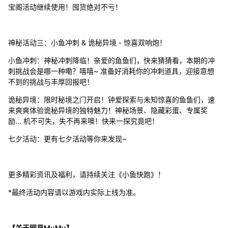
宝阁活动继续使用！囤货绝对不亏！
神秘活动三：小鱼冲刺 & 诡秘异境 - 惊喜双响炮！
小鱼冲刺：神秘冲刺降临！亲爱的鱼鱼们，快来猜猜看，本期的冲
刺挑战会是哪一种嘞？嘻嘻~ 准备好消耗你的冲刺道具，迎接意想
不到的挑战与丰厚回报吧！
诡秘异境：限时秘境之门开启！钟爱探索与未知惊喜的鱼鱼们，速
来爽爽体验诡秘异境的独特魅力！神秘场景、隐藏彩蛋、专属奖
励... 机不可失，失不再来噢！快来一探究竟吧！
七夕活动：更有七夕活动等你来发现~
更多精彩资讯及福利，请持续关注《小鱼快跑》！
*最终活动内容请以游戏内实际上线为准。
【关于网易MuMu】