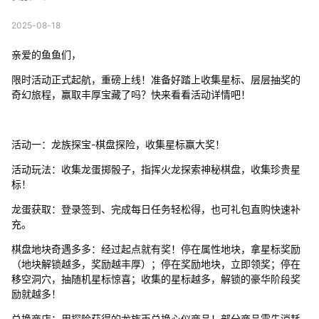
2025-08-18
亲爱的鱼鱼们，
限时活动正式起航，重磅上线！准备好踏上收集星标、层层抽奖的
奇幻旅程，赢取丰厚宝藏了吗？快来看看活动详情吧！
活动一：龙族探宝-棋盘探险，收集星标赢大奖！
活动玩法：收集龙蛋掷骰子，指挥火龙探索神秘棋盘，收集珍贵星
标！
龙蛋获取：登录签到、完成每日任务轻松得，也可礼包直购快速补
充。
棋盘地块奇遇多多：经过起点就有奖！停在属性地块，拿星标奖励
（地块解锁越多，奖励越丰厚）；停在奖励地块，立即领奖；停在
移空洞穴，抽随机星标惊喜；收集的星标越多，解锁的豪华阶段奖
励就越多！
兑换商店：用探险获得的龙族币兑换心仪商品！部分商品需先消耗