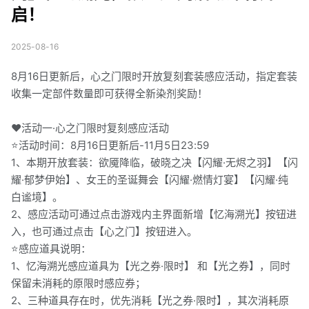
启！
2025-08-16
8月16日更新后，心之门限时开放复刻套装感应活动，指定套装
收集一定部件数量即可获得全新染剂奖励！
❤️活动一·心之门限时复刻感应活动
⭐活动时间：8月16日更新后-11月5日23:59
1、本期开放套装：欲魇降临，破晓之决【闪耀·无烬之羽】【闪
耀·郁梦伊始】、女王的圣诞舞会【闪耀·燃情灯宴】【闪耀·纯
白谧境】。
2、感应活动可通过点击游戏内主界面新增【忆海溯光】按钮进
入，也可通过点击【心之门】按钮进入。
⭐感应道具说明：
1、忆海溯光感应道具为【光之券·限时】 和【光之券】，同时
保留未消耗的原限时感应券；
2、三种道具存在时，优先消耗【光之券·限时】，其次消耗原