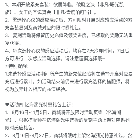
1、本期开放累充套装：欲魇降临，破晓之决【非凡·曙光凯
旋】、女王的圣诞舞会【非凡·雪鹿响叮当】。
2、需选择心仪的感应活动后，方可限时开启对应感应活动的累
充套装复刻及商城对应的限时券礼包。
3、复刻活动将保留历史充值及领奖进度，已领取的奖励无法重
复获得。
4、每次选择心仪的感应活动后，均存在7天冷却时间，7日后
方可进行二次感应活动选择。请注意谨慎选择哦~
⭐特别提醒：
1.未选择感应活动期间所产生的新充值经验将在选择开启对应累
充后进行累计，如活动结束前仍未进行累充选择的搭配师，将
视为放弃计入相应的充值经验。
❤️活动四·忆海溯光特惠礼包上新！
1、8月16日-11月5日，商城将开放限时活动页签【忆海溯
光】，根据搭配师在忆海溯光中选择的复刻主题上架对应系列
限时感应礼包。
2、8月16日-8月27日，商城将限时上架忆海溯光特惠礼包，含