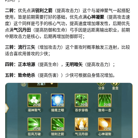
二转：
优先点满
锐利之箭
（提高攻击力）这个与凝神聚气一起搭配
使用，皆是前期需要打好的基础，优先点满
心神凝聚
（提高攻击速
度）这个同样是弓手的核心气功，提高速度增加爆发性，后期优先
点满
气沉丹田
（提高防御和生命）弓手因是远距离输出职业，前期
中期攻击力是核心，后期再增加防御即可；
三转：流行三矢
（增加攻击力）这个普攻时概率触发三连射，比较
适合喜欢用普攻的少侠；
四转：正本培源
（提高生命），
无明暗矢
（提高攻击力）；
五转：致命绝杀
（提高伤害））少侠可根据自身情况增加。