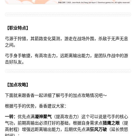
【职业特点】
弓源于狩猎，其箭路变化莫测，游走在战场外围，杀敌于无声无息
之间。
弓手身手敏捷，有高攻击力，远距离输出能力，是团队作战中的游
击好队友。
【加点攻略】
下面就来跟香香一起详细了解弓手的加点攻略情况吧～
根据弓手的优势，香香建议大家：
一转：
优先点满
凝神聚气
（提高攻击力）这个可以说是弓手的核心
气功，前期高输出必须打好的基础，根据自身需求点
猎鹰之眼
（提
高射程）增强远距离输出能力，后期优先点满
狂风万破
（延长愤怒
时间）；