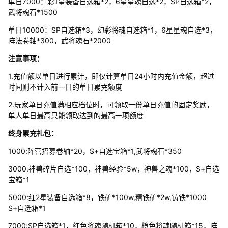
单日7000：彩1星装备自选箱*2，6星星魂自选*2，SP自选箱*2，
武将魂石*1500
单日10000：SP自选箱*3，幻彩将魂自选箱*1，6星星魂自选*3，
阵法卷轴*300，武将魂石*2000
注意事项：
1.充值额以单日进行累计，即仅计算单日24小时内充值金额，超过
时间则不计入前一日的单日累充额度
2.玩家单日充值满相应档位时，可领取一份单日充值的固定奖励，
单人单日最高只能领取达到的最高一项额度
终身累充礼包：
1000:阵营招募卷轴*20，S+自选宝箱*1,武将魂石*350
3000:神兽碎片自选*100，神兽经验*5w，神兽之魂*100，S+自选
宝箱*1
5000:红2星装备自选箱*8，铁矿*100w,精铁矿*2w,铸铁*1000
S+自选箱*1
7000:SP自选箱*1，红色将魂随机箱*10，橙色将魂随机箱*15，阵