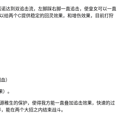
诺诺达到双追击流，左脚踩右脚一直追击，使皇女可以一直
可以给两个C提供稳定的回灵效果，和增伤效果，目前打狩
回血）
果）。
命源稚生的保护，使得我方能一直叠加追击效果，快速的过
等，能在两个大招之内结束战斗。