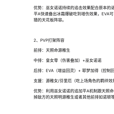
优势：巫女诺诺持续的追击效果配合原本的
平A快速叠出冰霜爆破吃到增伤效果，EVA
猎的天花板阵容。
2、PVP打架阵容
前排：天照命源稚生
中排：皇女零（伤害叠加）+巫女诺诺
后排：EVA（增益回灵）+ 耶梦加得（控制
支援：源稚女/芬里厄（吃上场角色的羁绊效
优势：利用巫女诺诺的追加平A机制跟天照
掉敌方的天照明源稚生或者其他前排如诺顿