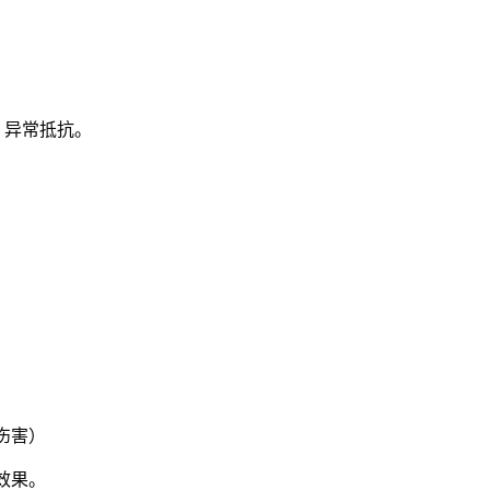
、异常抵抗。
伤害）
效果。