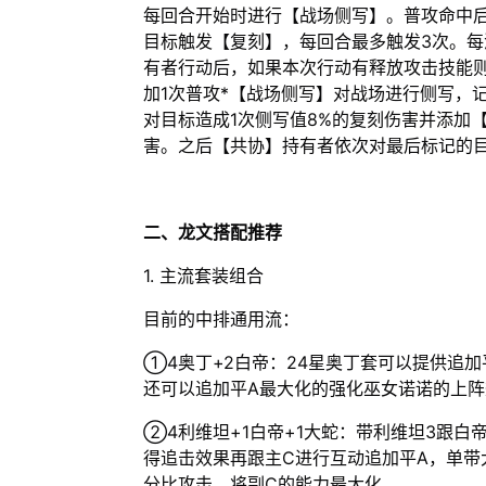
每回合开始时进行【战场侧写】。普攻命中后
目标触发【复刻】，每回合最多触发3次。每
有者行动后，如果本次行动有释放攻击技能则
加1次普攻*【战场侧写】对战场进行侧写，
对目标造成1次侧写值8%的复刻伤害并添加【
害。之后【共协】持有者依次对最后标记的目
二、龙文搭配推荐
1. 主流套装组合
目前的中排通用流：
①4奥丁+2白帝：24星奥丁套可以提供追
还可以追加平A最大化的强化巫女诺诺的上阵
②4利维坦+1白帝+1大蛇：带利维坦3跟
得追击效果再跟主C进行互动追加平A，单带
分比攻击，将副C的能力最大化。