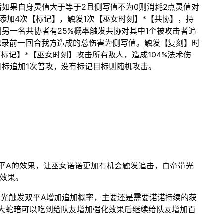
如果自身灵值大于等于2且侧写值不为0则消耗2点灵值对
添加4次【标记】，触发1次【巫女时刻】*【共协】，持
另一名共协者有25%概率触发共协对其中1个被攻击者追
记录前一回合我方造成的总伤害为侧写值。触发【复刻】时
标记】*【巫女时刻】攻击所有敌人，造成104%法术伤
标追加1次普攻，没有标记目标则随机攻击。
加平A的效果，让巫女诺诺更加有机会触发追击，白帝带光
效果。
白帝光触发双平A增加追加概率，主要还是需要诺诺持续的获
大蛇暗可以吃到给队友增加强化效果后继续给队友增加百