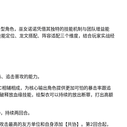
击型角色，巫女诺诺凭借其独特的技能机制与团队增益能
技能定位、龙文搭配、阵容适配三个维度，结合玩家实战经
伤、追击普攻的能力。
C相辅相成，为核心输出角色提供更加可怕的暴击率跟追
爆破释放血缘技能，绘梨衣可以持续的放出断罪，打出高额
0，持续两回合。
攻击最高的友方单位和自身添加【共协】。第2回合起，