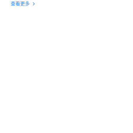
台挂机 按键设置教程
查看更多