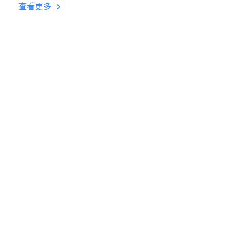
台挂机 按键设置教程
查看更多