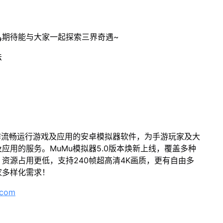
冒险家「日记」阅览计划持续开放中！(•̀ᴗ•́)و期待能与大家一起探索三界奇遇~
法
作流畅运行游戏及应用的安卓模拟器软件，为手游玩家及大
应用的服务。MuMu模拟器5.0版本焕新上线，覆盖多种
资源占用更低，支持240帧超高清4K画质，更有自由多
家多样化需求！
.com