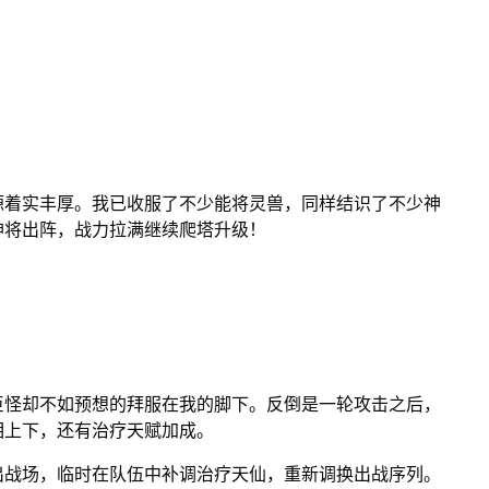
源着实丰厚。我已收服了不少能将灵兽，同样结识了不少神
神将出阵，战力拉满继续爬塔升级！
巨怪却不如预想的拜服在我的脚下。反倒是一轮攻击之后，
相上下，还有治疗天赋加成。
出战场，临时在队伍中补调治疗天仙，重新调换出战序列。