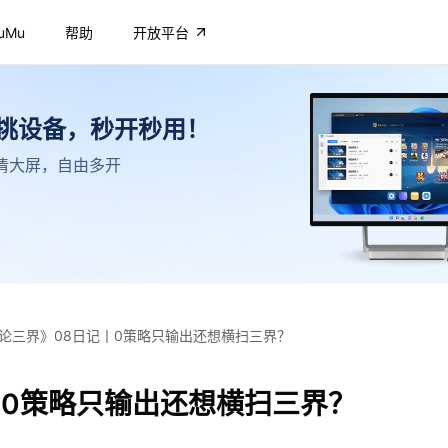
uMu
帮助
开放平台
不挑设备，秒开秒用！
，高清大屏，自由多开
论三界》08日记丨0策略只输出还想横扫三界？
丨0策略只输出还想横扫三界？