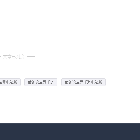
文章已到底
三界电脑版
仗剑论三界手游
仗剑论三界手游电脑版