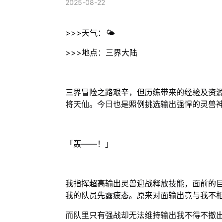
2025-08-22
>>>天气：🌤
>>>地点：三界大陆
三界冒险之路艰辛，但历练带来的经验及资
将天仙。今日也是照例挑选输出强悍的灵兽
「轰——！」
我指挥超高输出灵兽迎战释放技能，面前的
我的队员先露疲态。原来对面输出竟与我不
而队里只有强战却无法维持输出我不得不撤