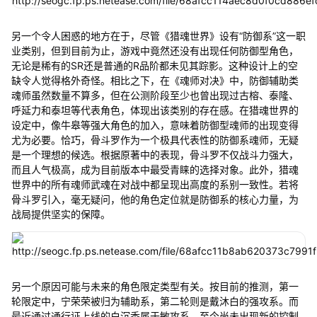
另一个令人困惑的地方在于，尽管《猎魂世界》设有“防御系”这一职
业类别，但到目前为止，游戏中竟然还没有出现任何防御型角色，
无论是稀有的SR还是普通的R品阶都未见其踪影。这种设计上的空
缺令人觉得格外奇怪。相比之下，在《魂师对决》中，防御辅助类
魂师虽然数量不算多，但在公测阶段至少也曾出现过古榕、泰隆、
呼延力和泰坦等代表角色，体现出该类别的存在感。在猎魂世界的
设定中，像牛皋等强大角色的加入，意味着防御型魂师的出现变得
尤为必要。恰巧，骨斗罗作为一个极具代表性的防御系魂师，无疑
是一个理想的候选。根据原著中的表现，骨斗罗不仅战斗力强大，
而且人气极高，成为目前版本中最受青睐的选择对象。此外，猎魂
世界中的所有魂师武魂在对战中都呈现出高度的系别一致性。若将
骨斗罗引入，毫无疑问，他的角色定位就是防御系的核心力量，为
战局提供坚实的保障。
另一个原因可能与未来的角色限定类型有关。按目前的推测，第一
轮限定中，宁荣荣被归为辅助系，第二轮则是戴沐白的强攻系。而
最近通过通行证上线的白沉香属于敏攻系，至今尚未出现新的控制