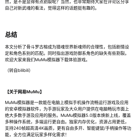
然，是不是显得有点割裂呢？当然，也非常期待大家在评论区分享
自己对新武魂的看法，觉得这样的话题挺有趣的。
总结
本文分析了骨斗罗古榕成为猎魂世界新魂师的合理性，包括剧情设
定和角色系别的匹配。同时指出游戏防御系角色的缺失有些割裂。
欢迎大家来我们MuMu模拟器下载体验游戏。
（转自bilibili）
【关于网易MuMu】
MuMu模拟器是一款能在电脑上模拟手机操作流畅运行游戏及应用
的安卓模拟器软件，为手游玩家及大众用户提供在电脑畅玩市面上
绝大多数手游及应用的服务。MuMu模拟器5.0版本焕新上线，覆盖
多种操作系统，多端运行更自由。独家内存优化，资源占用更低，
支持240帧超高清4K画质，更有自由多开、智能键鼠/手柄操作等功
能，全方位满足玩家多样化需求！