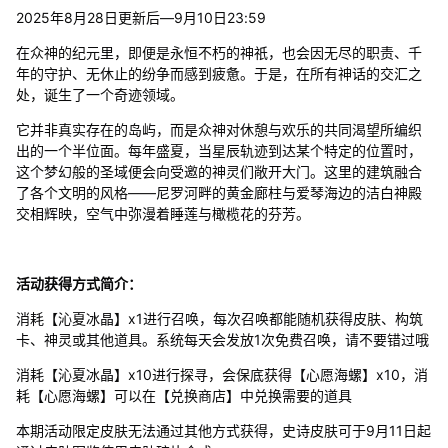
2025年8月28日更新后—9月10日23:59
在众神的纪元里，即便是永恒不朽的神祇，也会因无尽的职责、千
年的守护、无休止的纷争而感到疲惫。于是，在所有神话的交汇之
处，诞生了一个奇迹领域。
它并非真实存在的岛屿，而是众神对休憩与欢乐的共同渴望所编织
出的一个半位面。每年盛夏，当星辰轨迹到达某个特定的位置时，
这个梦幻般的圣域便会向受邀的神灵们敞开大门。这里的建筑融合
了各个文明的风格——尼罗河畔的黄金廊柱与爱琴海边的洁白神殿
交相辉映，空气中弥漫着睡莲与橄榄花的芬芳。
活动获得方式简介：
消耗【沁夏冰晶】x1进行召唤，每次召唤都能随机获得皮肤、构筑
卡、神灵或其他道具。系统每天会发放1次免费召唤，请不要错过哦
消耗【沁夏冰晶】x10进行探寻，会保底获得【心愿海螺】x10，消
耗【心愿海螺】可以在【兑换商店】中兑换需要的道具
本期活动限定皮肤无法通过其他方式获得，史诗皮肤可于9月11日起