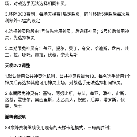
场，对战选手无法选择相同神灵。
3.移除BO3赛制，每场天梯赛1局定胜负，同时移除5连胜后每次胜
利额外+2星的设定
4.选择神灵阶段由1号位先禁用神灵，后选择神灵；2号位后禁用神
灵，先选择神灵
5.本期限免神灵有：盖亚，提尔，奥丁，夸父，哈迪斯，盘古，共
工，拉，哪吒，赫拉，伏羲，奈芙蒂斯
天梯2v2调整
1.默认使用公共神灵池机制，公共神灵数量为18。每名选手禁用1个
神灵后再选择其他可用神灵上场，对战选手无法选择相同神灵。
2.本期限免神灵有：塞特，阿努比斯，夸父，盖亚，潘神，宙斯，
洛基，霍德尔，奥西里斯，太乙真人，祝融，后羿，塔罗斯，伏
羲，后土
巅峰赛说明
S4巅峰赛将继续使用现有的天梯卡组模式，三局两胜制；