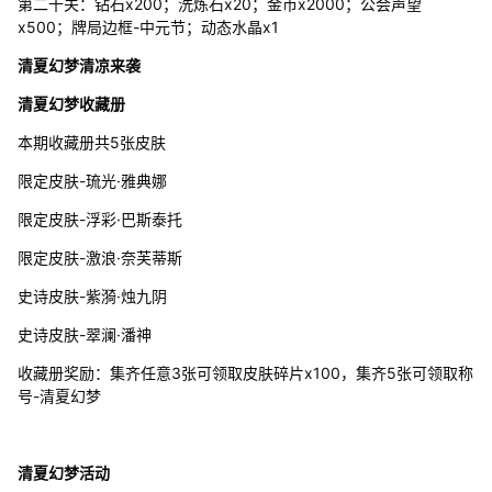
第二十关：钻石x200；洗炼石x20；金币x2000；公会声望
x500；牌局边框-中元节；动态水晶x1
清夏幻梦清凉来袭
清夏幻梦收藏册
本期收藏册共5张皮肤
限定皮肤-琉光·雅典娜
限定皮肤-浮彩·巴斯泰托
限定皮肤-激浪·奈芙蒂斯
史诗皮肤-紫漪·烛九阴
史诗皮肤-翠澜·潘神
收藏册奖励：集齐任意3张可领取皮肤碎片x100，集齐5张可领取称
号-清夏幻梦
清夏幻梦活动