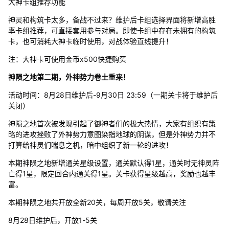
大神卡组推荐功能
神灵和构筑卡太多，备战不过来？维护后卡组选择界面将新增高胜
率卡组推荐，可直接套用参与对局。即使卡组中存在未拥有的构筑
卡，也可消耗大神卡临时使用，对战体验直线提升！
注：大神卡可使用金币x500快捷购买
神陨之地第二期，外神势力卷土重来！
活动时间：8月28日维护后-9月30日 23:59（一期关卡将于维护后
关闭）
神陨之地首次被发现引起了御神者们的极大热情，大家有组织有策
略的进攻挫败了外神势力意图染指地球的阴谋，但是外神势力并不
打算给神灵们喘息之机，暗中组织了新一轮的进攻！
本期神陨之地新增通关星级设置，通关默认得1星，通关时无神灵阵
亡得1星，限定回合内通关得1星。关卡获得星级越高，奖励也越丰
富。
本期神陨之地共开放全新20关，每周开放5关，敬请关注
8月28日维护后，开放1-5关