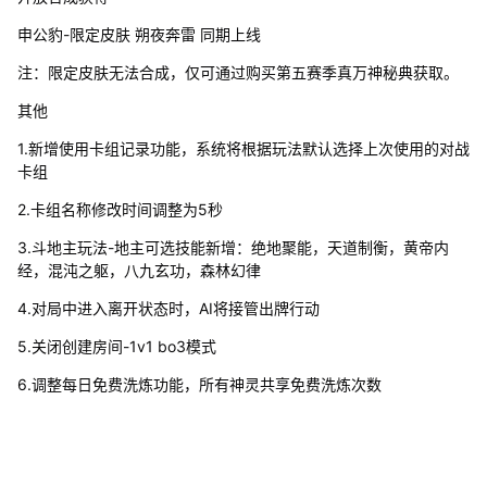
申公豹-限定皮肤 朔夜奔雷 同期上线
注：限定皮肤无法合成，仅可通过购买第五赛季真万神秘典获取。
其他
1.新增使用卡组记录功能，系统将根据玩法默认选择上次使用的对战
卡组
2.卡组名称修改时间调整为5秒
3.斗地主玩法-地主可选技能新增：绝地聚能，天道制衡，黄帝内
经，混沌之躯，八九玄功，森林幻律
4.对局中进入离开状态时，AI将接管出牌行动
5.关闭创建房间-1v1 bo3模式
6.调整每日免费洗炼功能，所有神灵共享免费洗炼次数