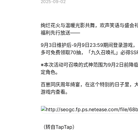
2025-09-02
绚烂花火与温暖光影共舞，欢声笑语与盛会
福利先行放送——
9月3日维护后-9月9日23:59期间登录游
多可免费领取70抽，「九久召唤礼」必得SSR
※本次活动可召唤的式神范围为9月2日前降
定角色。
百崽同庆周年绮宴，在这个特别的日子里，
游戏内查看。
（转自TapTap）