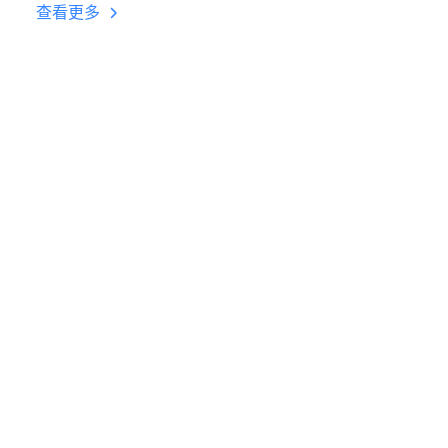
台挂机 按键设置教程
查看更多