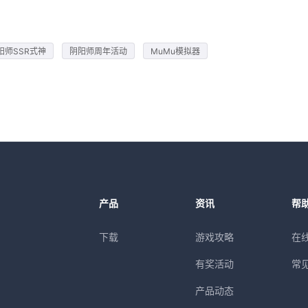
阳师SSR式神
阴阳师周年活动
MuMu模拟器
产品
资讯
帮
下载
游戏攻略
在
有奖活动
常
产品动态