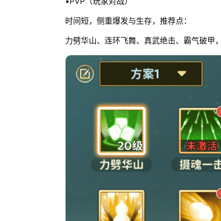
▪️PVP（玩家对战）
时间短，侧重爆发与生存，推荐点：
力劈华山、连环飞舞、真武绝击、霸气破甲