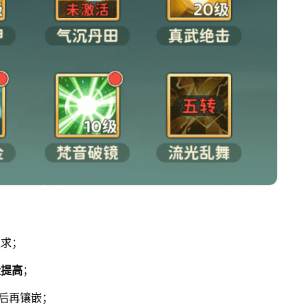
追求；
量提高
；
后再镶嵌；