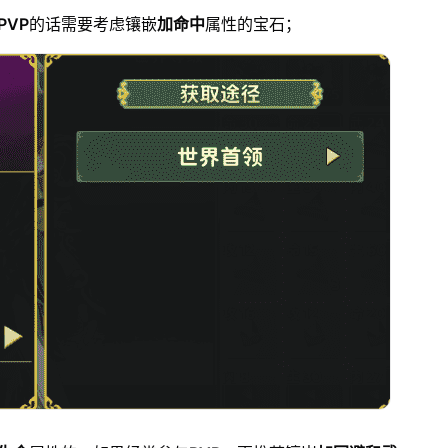
PVP
的话需要考虑镶嵌
加命中
属性的宝石；