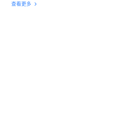
台挂机 按键设置教程
查看更多