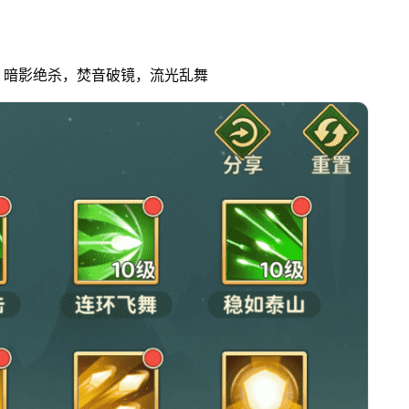
，暗影绝杀，焚音破镜，流光乱舞