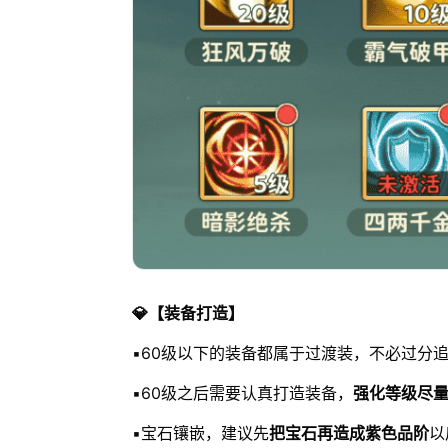
💎【装备打造】
▪️60级以下的装备都属于过渡装，不必过分
▪️60级之后需要认真打造装备，
强化等级尽
▪️宝石镶嵌，建议先
把宝石再造成紫色品阶
以