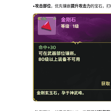
▪️
攻击部位
，优先镶嵌
提升攻击力
的宝石，打