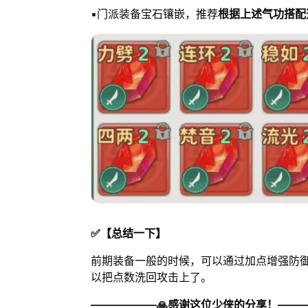
▪️门派装备宝石镶嵌，推荐
根据上述气功搭配
✅【总结一下】
前期装备一般的时候，可以通过加点增强防
以把点数洗回攻击上了。
——————🙏感谢这位少侠的分享！——