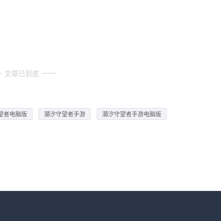
文章已到底
望者电脑版
潮汐守望者手游
潮汐守望者手游电脑版