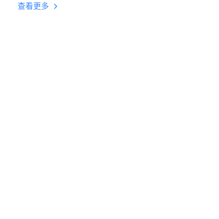
台挂机 按键设置教程
查看更多