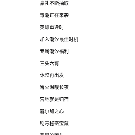
豪礼不断抽取
毒潮正在来袭
英雄重逢时
加入潮汐最佳时机
专属潮汐福利
三头六臂
休整再出发
篝火温暖长夜
营地就是归宿
赫尔加之心
剧毒秘密宝藏