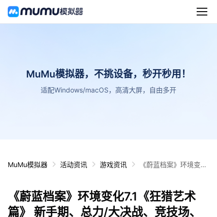
MuMu模拟器，不挑设备，秒开秒用！
适配Windows/macOS，高清大屏，自由多开
MuMu模拟器
活动资讯
游戏资讯
《蔚蓝档案》环境变化
7.1《狂猎艺术篇》 新
手期、总力/大决战、
《蔚蓝档案》环境变化7.1《狂猎艺术
竞技场、爬塔、高难角
评
篇》 新手期、总力/大决战、竞技场、