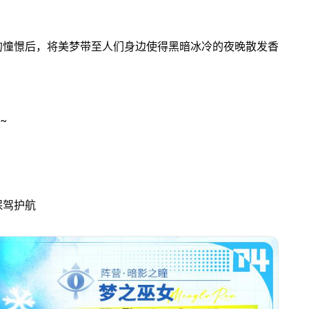
的憧憬后，将美梦带至人们身边使得黑暗冰冷的夜晚散发香
~
保驾护航