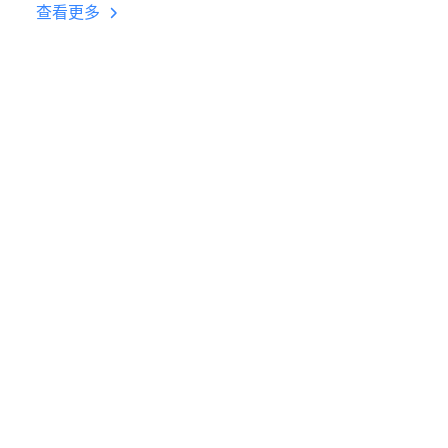
台挂机 按键设置教程
查看更多