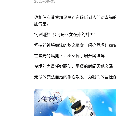
2025-09-05
你相信有造梦精灵吗？它聆听到人们对幸福
甜气息。
“小礼服？那可是巫女在外的排面”
怀揣着神秘魔法的梦之巫女，闪亮登场！kira
在星光的簇拥下，巫女挥手展开魔法阵
梦境的力量任她驱使，平缓的时间因她奔涌
无尽的魔法自她的手心散发，为我们的冒险