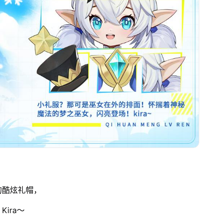
的酷炫礼帽，
ira～