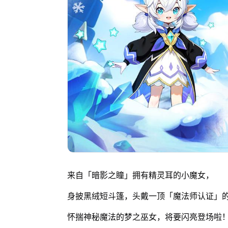
来自「暗影之瞳」拥有精灵耳的小魔女，
身披黑绒短斗篷，头戴一顶「魔法师认证」
怀揣神秘魔法的梦之巫女，将要闪亮登场啦！K