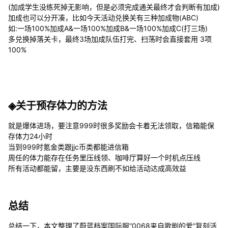
(加成学生没练死掉无影响，但是必须完成通关最终才会判断有加成)
加成也可以分开凑，比如今天活动兑换关有三种加成物(ABC)
如:一场100%加成A&一场100%加成B&一场100%加成C(打三场)
多兑换掉落关卡，最终3场加成队伍打完、扫荡时会直接套用 3项
100%
◈关于预存体力的方法
就是爆体进场，要注意999时很多奖励会卡着无法领取，信箱能保
存体力24小时
当到999时氪金类跟jjc币类都能进信箱
周任的体力能存在任务里压线领、咖啡厅算好一个时机点压线
所有活动都能留，主要是没东西刷不如给活动达成高效益
总结
总结一下，本文整理了蔚蓝档案国际服“0068来自歌剧的爱”复刻活