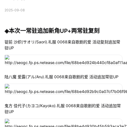
2025-09-08
◈本次一常驻追加新角UP+两常驻复刻
锭前 沙织(サオリ/Saori).礼服 0068来自歌剧的爱 活动复刻追加常
驻UP
陆八魔 爱露(アル/Aru).礼服 0068来自歌剧的爱 活动追加常驻UP
鬼方 佳代子(カヨコ/Kayoko).礼服 0068来自歌剧的爱 活动追加常
驻UP