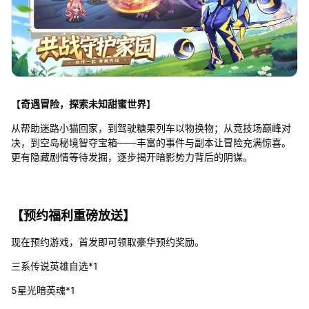
【
奇遇冒险，探索未知甜蜜世界
】
从帮助迷路小猫回家，到驾驶糖果列车以物换物；从竞技场巅峰对
决，到空岛秘境智夺宝箱——丰富的事件与副本让冒险充满惊喜。
更有隐藏剧情等待发掘，逐步揭开暗影势力背后的阴谋。
【
预约福利重磅放送
】
现在预约游戏，首发即可领取豪华预约奖励。
三系传说英雄自选*1
5星光暗英魂*1