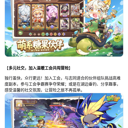
【
多元社交，加入温暖工会共闯冒险
】
独行虽快，众行更远！加入工会，与志同道合的伙伴组队挑战高难
度副本，参与工会争霸赛争夺荣耀；或是在湖边垂钓、分享趣事，
感受温馨的社交氛围，让冒险之旅不再孤单。