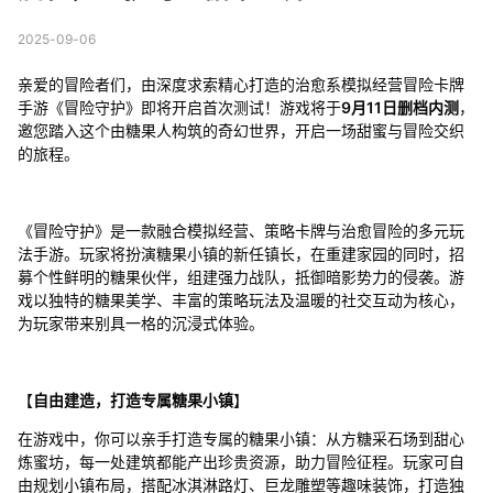
2025-09-06
亲爱的冒险者们，由深度求索精心打造的治愈系模拟经营冒险卡牌
手游《冒险守护》即将开启首次测试！游戏将于
9月11日删档内测
，
邀您踏入这个由糖果人构筑的奇幻世界，开启一场甜蜜与冒险交织
的旅程。
《冒险守护》是一款融合模拟经营、策略卡牌与治愈冒险的多元玩
法手游。玩家将扮演糖果小镇的新任镇长，在重建家园的同时，招
募个性鲜明的糖果伙伴，组建强力战队，抵御暗影势力的侵袭。游
戏以独特的糖果美学、丰富的策略玩法及温暖的社交互动为核心，
为玩家带来别具一格的沉浸式体验。
【
自由建造，打造专属糖果小镇
】
在游戏中，你可以亲手打造专属的糖果小镇：从方糖采石场到甜心
炼蜜坊，每一处建筑都能产出珍贵资源，助力冒险征程。玩家可自
由规划小镇布局，搭配冰淇淋路灯、巨龙雕塑等趣味装饰，打造独