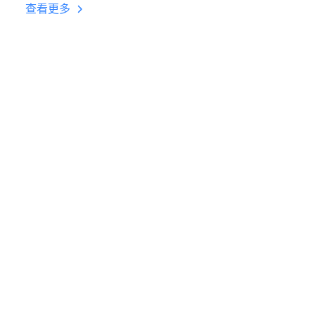
台挂机 按键设置教程
查看更多