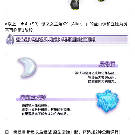
※以上「★4（SR）谜之女主角XX〔Alter〕」的圣肖像和立绘为灵
基再临第3阶段。
自「奏章III 新灵长后继战 原型肇始」起，将追加2种全新道具！