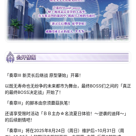
「奏章III 新灵长后继战 原型肇始」开幕！
以既无寿命也无纷争的未来都市为舞台，最终BOSS们之间的「真正
的最终BOSS决定战」开始了！
「奏章III」的脚本由奈须蘑菇执笔！
还请享受限时活动「ＢＢ主办☆名流夏日体验！～逆袭的迪拜～」
的后续剧情吧！
「奏章III」将在2025年8月24日（周日）维护后~10月31日（周