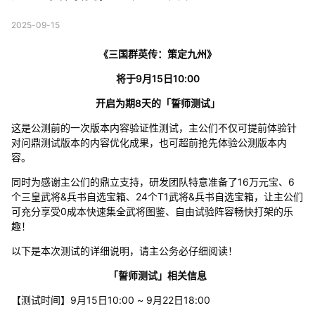
2025-09-15
《三国群英传：策定九州》
将于9月15日10:00
开启为期8天的「誓师测试」
这是公测前的一次版本内容验证性测试，主公们不仅可提前体验针
对问鼎测试版本的内容优化成果，也可超前抢先体验公测版本内
容。
同时为感谢主公们的鼎立支持，研发团队特意准备了16万元宝、6
个三皇武将&兵书自选宝箱、24个T1武将&兵书自选宝箱，让主公们
可充分享受0成本快速集全武将图鉴、自由试验阵容畅快打架的乐
趣！
以下是本次测试的详细说明，请主公务必仔细阅读！
「誓师测试」相关信息
【测试时间】9月15日10:00 ~ 9月22日18:00