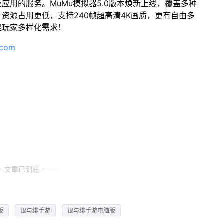
应用的服务。MuMu模拟器5.0版本焕新上线，覆盖多种
资源占用更低，支持240帧超高清4K画质，更有自由多
足玩家多样化需求！
.com
文章已到底
版
银与绯手游
银与绯手游电脑版