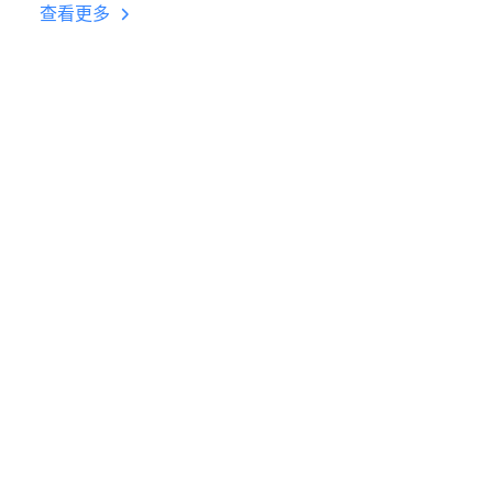
台挂机 按键设置教程
查看更多