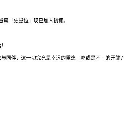
R眷属「史黛拉」现已加入初拥。
启！
家与同伴，这一切究竟是幸运的重逢，亦或是不幸的开端？