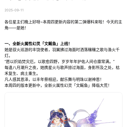
2025-09-11
各位星主们晚上好呀~本周四更新内容的第二弹爆料来啦！今天的主
角——是她！
一、全新火属性幻灵「文鳐鱼」上线！
她是驭火巡游的丰饶使者，羽翼拂过海面时洒落穰穰之歌与渔火千
灯。
“愿以炽焰焚灾厄，以歌愈四野，岁岁年年护佑人间仓廪常满。”
每逢八月潮升之夜，她携星火与歌声掠过海面，身影所及之处，枯
禾复生、病土重生。
凡人感其恩泽，以丰年祭相迎，献乐舞与明珠以谢神恩！
本周四的版本更新中，全新火属性幻灵「文鳐鱼」降临大荒！