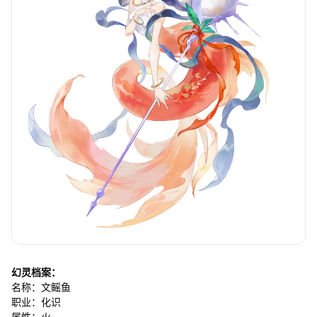
幻灵档案：
名称：文鳐鱼
职业：化识
属性：火