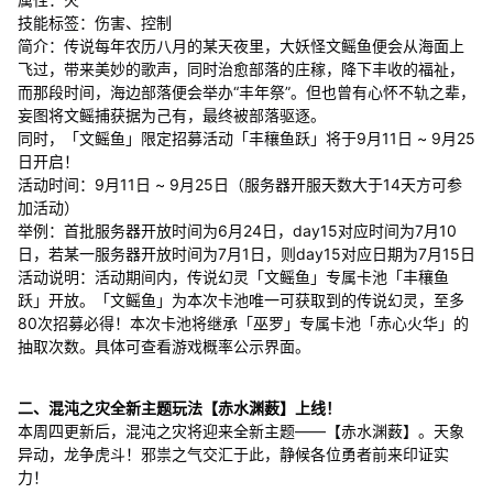
技能标签：伤害、控制
简介：传说每年农历八月的某天夜里，大妖怪文鳐鱼便会从海面上
飞过，带来美妙的歌声，同时治愈部落的庄稼，降下丰收的福祉，
而那段时间，海边部落便会举办“丰年祭”。但也曾有心怀不轨之辈，
妄图将文鳐捕获据为己有，最终被部落驱逐。
同时，「文鳐鱼」限定招募活动「丰穰鱼跃」将于9月11日 ~ 9月25
日开启！
活动时间：9月11日 ~ 9月25日（服务器开服天数大于14天方可参
加活动）
举例：首批服务器开放时间为6月24日，day15对应时间为7月10
日，若某一服务器开放时间为7月1日，则day15对应日期为7月15日
活动说明：活动期间内，传说幻灵「文鳐鱼」专属卡池「丰穰鱼
跃」开放。「文鳐鱼」为本次卡池唯一可获取到的传说幻灵，至多
80次招募必得！本次卡池将继承「巫罗」专属卡池「赤心火华」的
抽取次数。具体可查看游戏概率公示界面。
二、混沌之灾全新主题玩法【赤水渊薮】上线！
本周四更新后，混沌之灾将迎来全新主题——【赤水渊薮】。天象
异动，龙争虎斗！邪祟之气交汇于此，静候各位勇者前来印证实
力！